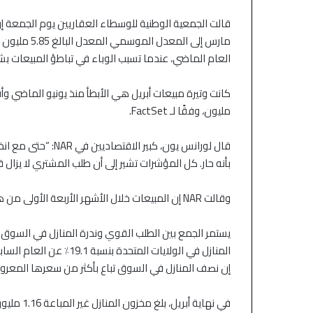
العام الماضي، عندما تسبب الوباء في تباطؤ المبيعات بش
مليون، وفقًا لـ FactSet.
قال لورانس يون، كب
بأنه حار. كل المؤشرات تشير إلى أن طلب المشتري لا يزال قوي
وقالت NAR إن المبيعات خلال الأشهر الأربعة الأولى من هذا العام تزيد بنسبة 20٪ عما كانت عليه قبل عام.
يستمر الجمع بين الطلب القوي وندرة المنازل في السوق ف
إن نصف المنازل في السوق تباع بأكثر من سعرها المعر