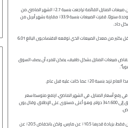
قالت الجمعية الوطنية للوسطاء العقاريين يوم الجمعة إن مبيعات المنازل القائمة تراجعت بنسبة 2.7٪ الشهر الماضي من
مارس إلى المعدل الموسمي المعدل البالغ 5.85 مليون وحدة سنويًا. قفزت المبيعات بنسبة 33.9٪ مقارنة بشهر أبريل من
كل حاد.
كانت وتيرة مبيعات أبريل هي الأبطأ منذ يونيو الماضي وأقل بكثير من معدل المبيعات الذي توقعه الاقتصاديون البالغ 6.01
ير الاقتصاديين في NAR: “حتى مع انخفاض مبيعات المنازل بشكل طفيف، يمكن للمرء أن يصف السوق
اً”.
ي رفع أسعار المنازل. في الشهر الماضي، ارتفع متوسط ​​سعر
المنازل في الولايات المتحدة بنسبة 19.1٪ عن العام السابق إلى 341.600 دولار، وهو أعلى مستوى على الإطلاق. وقال يون
منذ يومين
وض.
غموض يكتنف مسار المحادثات
الأمريكية الإيرانية وسط هجوم جديد
في نهاية أبريل، بلغ مخزون المنازل غير المباعة 1.16 مليون فقط، بزيادة قدرها 10.5٪ عن مارس، ولكن بانخفاض 20.5٪ عن