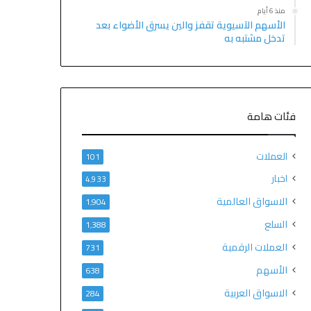
منذ 6 أيام
الأسهم الآسيوية تقفز والين يسرق الأضواء بعد
تدخل مشتبه به
فئات هامة
العملات
101
اخبار
4٬933
الاسواق العالمية
1٬904
السلع
1٬388
العملات الرقمية
731
الأسهم
638
الاسواق العربية
284