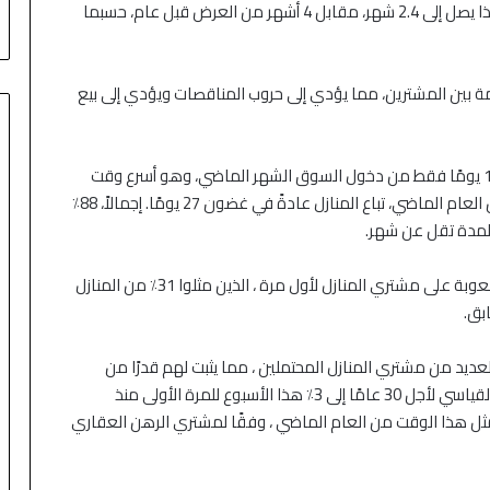
في هرمز
أبريل من العام الماضي. وبوتيرة المبيعات الحالية، فإن هذا يصل إلى 2.4 شهر، مقابل 4 أشهر من العرض قبل عام، حسبما
 بين المشترين، مما يؤدي إلى حروب المناقصات ويؤدي إلى بيع
قالت NAR إن المنازل عادة ما يتم اقتناصها في غضون 17 يومًا فقط من دخول السوق الشهر الماضي، وهو أسرع وقت
تحول في السجلات التي تعود إلى عام 2011. في أبريل من العام الماضي، تباع المنازل عادةً في غضون 27 يومًا. إجمالاً، 88٪
لمدة تقل عن شهر.
وقالت NAR إن السوق شديد التنافسية يجعل الأمر أكثر صعوبة على مشتري المنازل لأول مرة ، الذين مثلوا 31٪ من المنازل
عديد من مشتري المنازل المحتملين ، مما يثبت لهم قدرًا من
المرونة المالية. ارتفع متوسط سعر الفائدة على القرض القياسي لأجل 30 عامًا إلى 3٪ هذا الأسبوع للمرة الأولى منذ
. كانت 2.94٪ الأسبوع الماضي و 3.24٪ في مثل هذا الوقت من العام الماضي ، وفقًا لمشتري الرهن العقاري