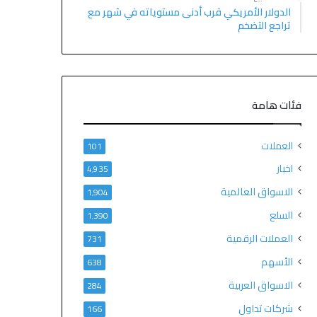
الدولار الأمريكي قرب أدنى مستوياته في شهر مع
تراجع التضخم
فئات هامة
العملات
101
اخبار
4٬935
الاسواق العالمية
1٬904
السلع
1٬390
العملات الرقمية
731
الأسهم
638
الاسواق العربية
284
شركات تداول
166