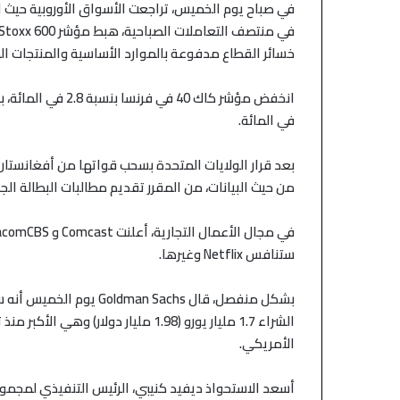
في صباح يوم الخميس، تراجعت الأسواق الأوروبية حيث 
في منتصف التعاملات الصباحية، هبط مؤشر
Stoxx 600
خسائر القطاع مدفوعة بالموارد الأساسية والمنتجات المنز
في المائة.
بعد قرار الولايات المتحدة بسحب قواتها من أفغانستان
من حيث البيانات، من المقرر تقديم مطالبات البطالة الج
في مجال الأعمال التجارية، أعلنت
Comcast
و
acomCBS
ستنافس
Netflix
وغيرها.
بشكل منفصل، قال
Goldman Sachs
يوم الخميس أنه س
الشراء 1.7 مليار يورو (1.98 مليار دو
منذ 18 دقيقة
الأمريكي.
الذهب يلمس أعلى مستوياته في
منذ 20 ساعة
سبعة أسابيع مع آمال إعادة فتح
الأسهم الآسيوية ت
أسعد الاستحواذ ديفيد كنيبي، الرئيس التنفيذي لمجم