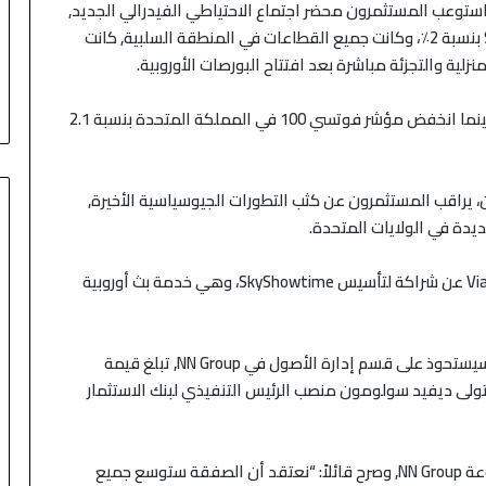
استوعب المستثمرون محضر اجتماع الاحتياطي الفيدرالي الجديد,
بنسبة 2٪، وكانت جميع القطاعات في المنطقة السلبية, كانت
لية والتجزئة مباشرة بعد افتتاح البورصات الأوروبية.
انخفض مؤشر كاك 40 في فرنسا بنسبة 2.8 في المائة، بينما انخفض مؤشر فوتسي 100 في المملكة المتحدة بنسبة 2.1
، يراقب المستثمرون عن كثب التطورات الجيوسياسية الأخيرة,
ديدة في الولايات المتحدة.
Vi
عن شراكة لتأسيس
SkyShowtime
، وهي خدمة بث أوروبية
يستحوذ على قسم إدارة الأصول في
NN Group
, تبلغ قيمة
لار) وهي الأكبر منذ تولى ديفيد سولومون منصب الرئيس التنفيذي لبنك الاستثمار
منذ 20 ساعة
رتفع بدعم من
الين يستقر عقب التدخل والدولار قرب
وعة
NN Group
, وصرح قائلاً: “نعتقد أن الصفقة ستوسع جميع