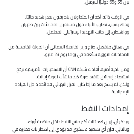
بين 55 و65 دولارًا للبرميل.
في الوقت ذاته، أكد أن المتداولين يتصرفون بحذر شديد حاليًا.
وذلك بسبب، تضارب الأنباء حول مستقبل المحادثات بين طهران
وواشنطن، إلى جانب التهديد الإسرائيلي المحتمل.
في سياق منفصل، صرّح وزير الخارجية العماني أن الجولة الخامسة من
المحادثات النووية ستُعقد في روما يوم 23 مايو.
ومن ناحية أمنية، أفادت شبكة CNN أن الاستخبارات الأمريكية ترجّح
استعداد إسرائيل لتنفيذ ضربة ضد منشآت نووية إيرانية.
ولكن، لم يتضح بعد ما إذا كان القرار النهائي قد اتُخذ داخل القيادة
الإسرائيلية.
إمدادات النفط
ويذكر أن، إيران تعد ثالث أكبر منتج للنفط داخل منظمة أوبك.
وبالتالي، فإن أي تصعيد عسكري قد يؤدي إلى اضطرابات خطيرة في