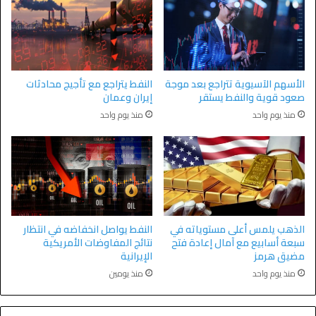
الأسهم الآسيوية تتراجع بعد موجة
النفط يتراجع مع تأجيج محادثات
صعود قوية والنفط يستقر
إيران وعمان
منذ يوم واحد
منذ يوم واحد
الذهب يلمس أعلى مستوياته في
النفط يواصل انخفاضه في انتظار
سبعة أسابيع مع آمال إعادة فتح
نتائج المفاوضات الأمريكية
مضيق هرمز
الإيرانية
منذ يوم واحد
منذ يومين