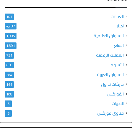
العملات
101
اخبار
4٬937
الاسواق العالمية
1٬905
السلع
1٬391
العملات الرقمية
731
الأسهم
638
الاسواق العربية
284
شركات تداول
166
الفوركس
108
الأدوات
6
فتاوى فوركس
6