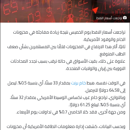
تراجعت أسعار النفط
تراجعت أسعار النفط يوم الخميس نتيجة زيادة مفاجئة في مخزونات
الخام والوقود الأمريكية.
ثانيًا، أثار هذا الارتفاع في المخزونات قلقًا بين المستثمرين بشأن ضعف
الطلب المتوقع.
علاوة على ذلك، بقيت الأسواق في حالة ترقب بسبب تجدد المحادثات
النووية بين إيران والولايات المتحدة.
في الوقت نفسه، هبط
خام برنت
بمقدار 33 سنتًا، أي بنسبة 0.5%، ليصل
إلى 64.58 دولارًا للبرميل.
وبالتوازي، تراجع خام غرب تكساس الوسيط الأمريكي بمقدار 32 سنتًا،
أي بنسبة 0.5%، ليبلغ 61.25 دولارًا.
ومن جهة أخرى، فقد كلا الخامين 0.7% في تداولات يوم الأربعاء.
وبحسب البيانات، كشفت إدارة معلومات الطاقة الأمريكية أن مخزونات