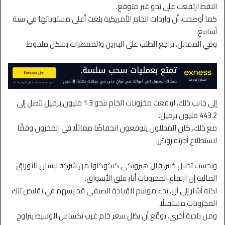
النفط ارتفعت على نحو غير متوقع.
كما أوضحت، أن واردات الخام الأمريكية بلغت أعلى مستوياتها في ستة
أسابيع.
وفي المقابل، تراجع الطلب على البنزين والمقطرات بشكل ملحوظ.
إلى جانب ذلك، ارتفعت مخزونات الخام بنحو 1.3 مليون برميل لتصل إلى
443.2 مليون برميل.
مع ذلك، كان المحللون يتوقعون انخفاضًا مماثلًا في المخزون وفقًا
لاستطلاع أجرته رويترز.
وبحسب تحليل خبير، قال هيرويكي كيكوكاوا من شركة نيسان للأوراق
المالية إن ارتفاع المخزونات أثار قلق الأسواق.
لكنه أشار إلى أن، بدء موسم القيادة الصيفي قد يسهم في تقليص تلك
المخزونات مستقبلًا.
ومن ناحية أخرى، توقّع أن يظل سعر خام غرب تكساس الوسيط يتراوح