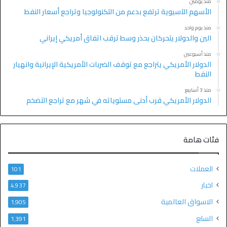
منذ يومين
الأسهم الآسيوية ترتفع بدعم من التكنولوجيا وتراجع أسعار النفط
منذ يوم واحد
الين والدولار يتحركان بحذر وسط ترقب اتفاق أمريكي إيراني
منذ أسبوعين
الدولار الأمريكي يتراجع مع توقف الضربات الأمريكية الإيرانية وانهيار
النفط
منذ 3 أسابيع
الدولار الأمريكي قرب أدنى مستوياته في شهر مع تراجع التضخم
فئات هامة
العملات
101
اخبار
4٬937
الاسواق العالمية
1٬905
السلع
1٬391