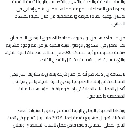
والمياه والطاقة والصحة والتعليم والاتصالات والبنية التحتية الرقمية
وغيرها من القطاعات المهمة، مما سينعكس بشكل إيجابي في
تحسين نوعية الحياة الفردية والمجتمعية من خلال تنمية الاقتصاد
الوطني.
من جانبه أكد ستيفن بول جروف محافظ الصندوق الوطني للتنمية، أن
بدء العمل في الصندوق الوطني للبنية التحتية تتزامن مع وجود مشاريع
ضخمة مدعومة برؤية المملكة 2030 في مختلف قطاعات البنية التحتية،
والتي تمثل فرصًا استثمارية جذابة ل القطاع الخاص.
بالإضافة إلى ذلك، ذكر أنه تم اختيار شركة
بلاك روك
كشريك استراتيجي
للمساعدة في إنشاء الصندوق الوطني للبنية التحتية، والذي سيتبنى
أفضل الممارسات الدولية في إدارة ومراقبة المؤسسات المالية
المتخصصة والصناديق.
ويخطط الصندوق الوطني للبنية التحتية على مدى السنوات العشر
المقبلة لتمويل مشاريع بقيمة إجمالية 200 مليار ريال تسهم في تنمية
الناتج المحلي الإجمالي وتوفر فرص عمل للشباب السعودي وتقليل