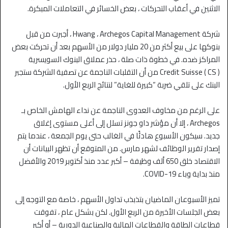
الاثنين في أعقاب التحركات ، بعض الخسائر في التعاملات المبكرة.
شركة Hwang ، Archegos Capital Management ، أجبرت من قبل
بنوكها على بيع أكثر من 20 مليار دولار من الأسهم بعد أن تحركت بعض
المراكز ضده. في خطوة ذات صلة ، حذر عملاق البنوك السويسرية
Credit Suisse ( CS ) من أن التقلبات الناجمة عن تصفية الشركة ستجبر
البنك على تلقي ضربة “كبيرة للغاية” لنتائج الربع الأول.
على الرغم من مخاوف العدوى الناجمة عن نداء الهامش الخاص بـ
Archegos ، إلا أن مؤشر داو جونز تسلل إلى أعلى مستوى إغلاق
جديد. سيكون الأسبوع هادئًا في الغالب حتى يوم الجمعة ، عندما يتم
إصدار تقرير الوظائف لشهر مارس. من المتوقع أن تظهر البيانات أن
الاقتصاد خلق 650 ألف وظيفة – أكبر عدد منذ أكتوبر 2019 والأفضل
منذ بداية وباء COVID-19.
تميز الأسبوعان الماضيان بتذبذب تداول الأسهم ، خاصة مع التوجه إلى
بعض الجلسات الأخيرة من الربع الأول. لكن بشكل عام ، تفوقت
قطاعات الطاقة والقطاعات المالية والصناعية الدورية – أو أكبر