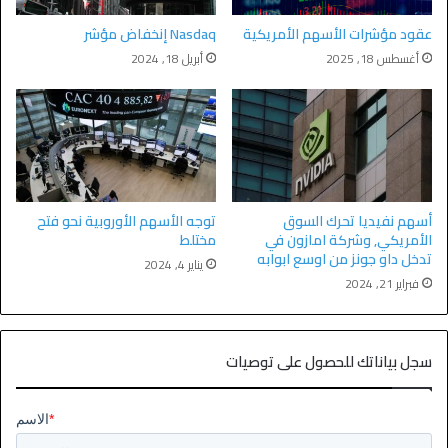
عقود مؤشرات الأسهم الأمريكية
Nasdaq إنخفاض مؤشر
أغسطس 18, 2025
أبريل 18, 2024
أسهم نفيديا تحرك السوق
توجه الأسهم الأوروبية نحو فتح
الأمريكي, وشركة امازون في
مختلط
تدخل داو جونز من اوسع ابوابه
يناير 4, 2024
فبراير 21, 2024
سجل بياناتك للحصول على توصيات