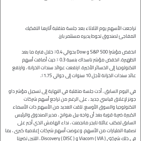
تراجعت الأسهم يوم الثلاثاء بعد جلسة متقلبة أثارها التفكيك
المفاجئ لصندوق تحوط يديره مستثمر بارز.
انخفض مؤشرا S&P 500 و Dow بحوالي 0.4٪ خلال فترة ما بعد
الظهيرة. انخفض مؤشر ناسداك بنسبة 0.3 ٪ حيث أضافت أسهم
التكنولوجيا إلى الخسائر الأخيرة. ارتفعت عوائد سندات الخزانة ، وارتفع
عائد سندات الخزانة لأجل 10 سنوات إلى حوالي 1.75٪.
في اليوم السابق ، أدت جلسة متقلبة في النهاية إلى تسجيل مؤشر داو
جونز لإغلاق قياسي جديد ، على الرغم من تراجع أسهم شركات
التكنولوجيا والسوق الأوسع. تلقت العديد من الأسهم ذات الأسماء
الكبيرة ضربة قوية بعد أن واجه بيل هوانج ، مدير الصندوق والرئيس
السابق لمكتب عائلة تايجر مانجمنت ، نداء الهامش الذي أجبر على
تصفية المليارات من الأسهم. وعوضت أسهم شركات إعلامية كبرى ، بما
في ذلك شركتي Viacom ( VIA ) و Discovery ( DISC ) ، اللتين تضررتا