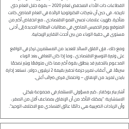
القطاعات ذات الأداء المنخفض لعام 2020 – بقوة خلال العام حتى
تاريخه ، في حين أن شركات التكنولوجيا الرائدة في العام الماضي كانت
متأخرة. ظهرت علامات تحسن النمو الاقتصادي ، مع انخفاض أكبر من
المتوقع يوم الخميس الماضي في مطالبات البطالة الجديدة إلى أدنى
مستوى في حقبة الوباء من بين أحدث التقارير الإيجابية.
ومع ذلك ، فإن القلق السائد للعديد من المستثمرين تركز في الواقع
على وتيرة التوسع الاقتصادي ، وما إذا كان التعافي بعد الوباء
المدعوم بالتحفيز قد ينطلق بقوة أكبر مما كان متوقعًا ويثير تضخمًا
سريعًا. في أعقاب تمرير حزمة تحفيز بقيمة 2 تريليون دولار ، تستعد إدارة
بايدن لمزيد من الإنفاق – واحتمال فرض ضرائب أعلى.
أشار بيتر بوكفار ، كبير مسؤولي الاستثمار في مجموعة بليكلي
الاستشارية: “يمكنك التأكد من أن الإنفاق بمضاعف أقل من الصفر ،
وأن الزيادات الضريبية هي دائمًا عائق اقتصادي مع الاختلاف الوحيد”.