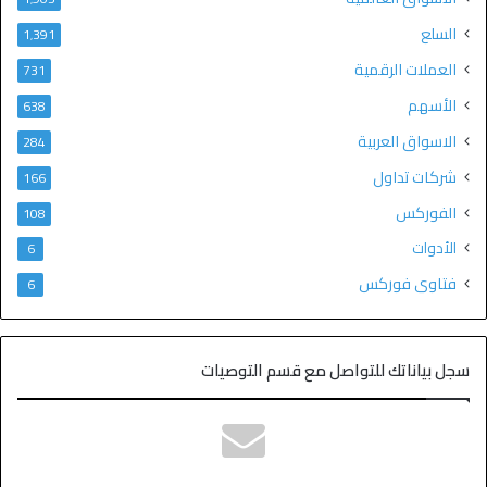
السلع
1٬391
العملات الرقمية
731
الأسهم
638
الاسواق العربية
284
شركات تداول
166
الفوركس
108
الأدوات
6
فتاوى فوركس
6
سجل بياناتك للتواصل مع قسم التوصيات