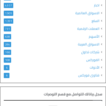
اخبار
4٬937
الاسواق العالمية
1٬905
السلع
1٬391
العملات الرقمية
731
الأسهم
638
الاسواق العربية
284
شركات تداول
166
الفوركس
108
الأدوات
6
فتاوى فوركس
6
سجل بياناتك للتواصل مع قسم التوصيات