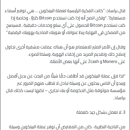
قال براساد: ”كانت الفكرة الرئيسية لعملة البيتكوين … هي توفير أسماء
مستعارة”. ″ولكن اتضح أنه إذا كنت تستخدم Bitcoin كثيرًا ، وخاصة إذا
كنت تستخدم Bitcoin للحصول على أي سلع وخدمات حقيقية ، فسيصبح
من الممكن في النهاية ربط عنوانك أو هويتك المادية بهويتك الرقمية.”
وقال إن الأمر المثير للاهتمام هو أن هناك عملات مشفرة أخرى تحاول
إصلاح ذلك وتقديم المزيد من إخفاء الهوية. وسلط الضوء
على Monero و Zcash على أنها بعض الأمثلة.
″لذا فإن عملة البيتكوين قد أطلقت حقًا شيئًا من البحث عن بديل أفضل
ويبدو أن الناس يبحثون عن وسيلة تبادل لا تتطلب منهم المرور عبر
مؤسسة موثوقة مثل الحكومة أو بنك تجاري – لكنها ليست كذلك قال
براساد.
3. لا تعمل بشكل جيد كعملة
من الناحية النظرية ، كان من المفترض أن توفر عملة البيتكوين وسيلة