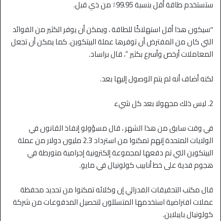
ستستخدم طاقة أقل بنسبة 99.95٪ من ذي قبل.
″سيكون هذا أقل استهلاكًا للطاقة ، ويمكن أن يوفر الكثير من الفوائد
التي كان من المفترض أن توفرها عملة البيتكوين. كما يمكن أن تجعل
المعاملات أرخص وأسرع بكثير ”، قال براساد.
لكنه أضاف أنه لم يتم الوصول إليها بعد.
2. ليس ذلك مجهولا بعد كل شيء
في وقت سابق من هذا الشهر ، قال مسؤولو إنفاذ القانون في
الولايات المتحدة إنهم تمكنوا من استرداد 2.3 مليون دولار من عملة
البيتكوين التي تم دفعها لمجموعة إلكترونية إجرامية متورطة في
هجوم فدية على خط أنابيب كولونيال في مايو.
قال مكتب التحقيقات الفدرالي إن وكلائه تمكنوا من تحديد محفظة
عملات افتراضية استخدمها المتسللون لتحصيل المدفوعات من شركة
كولونيال بايبلاين.