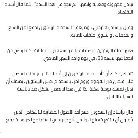
تبادل مجهولة وفعالة ولكنها ”لم تنجح في هذا الصدد” ، كما قال أستاذ
الاقتصاد.
وقال براساد إنه ”بطيء ومرهق” استخدام البيتكوين لدفع ثمن السلع
والخدمات ، والسوق متقلب للغاية.
تعتبر عملة البيتكوين عرضة لتقلبات واسعة في التقلبات ، كما يتضح من
انخفاضها بنسبة 30٪ في يوم واحد الشهر الماضي.
″لذلك يمكنك أن تأخذ عملة البيتكوين إلى أحد المتاجر ويومًا ما تحصل
على فنجان من القهوة ويوم آخر ، باستخدام نفس البيتكوين ، يمكنك أن
تدلل نفسك بوجبة سخية. لذا فإن هذا لا يعمل بشكل جيد بالنسبة
لوسيلة التبادل.
قال براساد إن البيتكوين أصبح أحد الأصول المضاربة للأشخاص الذين
يأملون أن ترتفع قيمتها ، وليس لأنهم يريدون استخدامها كوسيلة دفع.