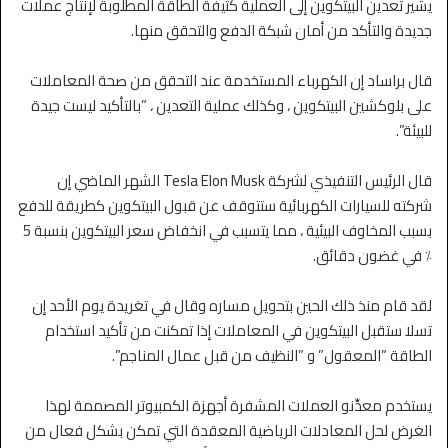
يشير تعدين البيتكوين إلى العملية كثيفة الطاقة المطلوبة لإنتاج عملات
جديدة والتأكد من أمان شبكة الدفع والتحقق منها.
قال براساد إن الكهرباء المستخدمة عند التحقق من صحة المعاملات
على بلوكشين البيتكوين ، وكذلك عملية التعدين ، ”بالتأكيد ليست جيدة
للبيئة”.
قال الرئيس التنفيذي لشركة Tesla Elon Musk الشهر الماضي إن
شركته للسيارات الكهربائية ستتوقف عن قبول البيتكوين كطريقة للدفع
بسبب المخاوف البيئية ، مما يتسبب في انخفاض سعر البيتكوين بنسبة 5
٪ في غضون دقائق.
لقد قام منذ ذلك الحين بتحويل مساره وقال في تغريدة يوم الأحد إن
تسلا ستقبل البيتكوين في المعاملات إذا تمكنت من تأكيد استخدام
الطاقة ”المعقول” و ”النظيف من قبل عمال المناجم”.
يستخدم معدِّنو العملات المشفرة أجهزة الكمبيوتر المصممة لهذا
الغرض لحل المعادلات الرياضية المعقدة التي تمكن بشكل فعال من