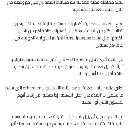
تنفيذ معاملة عملة معدنية. تتم مكافأة المعدنين على جهودهم من
خلال الدفع بالعملة المشفرة.
ومع ذلك ، فإن العملية بأكملها المستخدمة لإنشاء عملة البيتكوين
تتطلب الكثير من الطاقة ويمكن أن تستهلك طاقة أكبر من بلدان
بأكملها مثل فنلندا وسويسرا ، وفقًا لمؤشر استهلاك الكهرباء في
كامبردج بيتكوين .
من ناحية أخرى ، فإن Ethereum – ثاني أكبر عملة مشفرة يُنظر إليها
أحيانًا كبديل لعملة البيتكوين – تبتكر طريقة مختلفة للتعدين تتطلب
طاقة أقل ، كما أشار براساد.
يُطلق عليه ″إثبات الحصة” ، وهو الآلية الأساسية لـ ethereum التي تنشط
ما يسمى بـ ”المدققين” على الشبكة ، إذا تمكنوا من إثبات أنهم
يمتلكون الأثير ، أو ”الحصة”.
في النهاية ، يجب أن يزيل الحاجة إلى كميات هائلة من قوة الحوسبة
اللازمة للتحقق من صحة المعاملات وتزعم مؤسسة Ethereum أنها