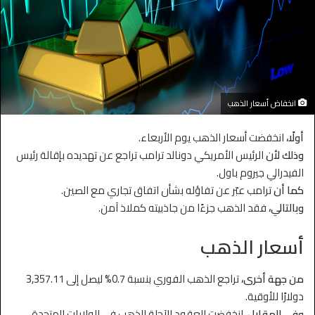
انخفاض أسعار الذهب
أولًا،
انخفضت أسعار الذهب يوم الأربعاء.
وذلك لأن
الرئيس الأمريكي دونالد ترامب تراجع عن تهديده بإقالة رئيس
الفيدرالي جيروم باول.
كما أن
ترامب عبّر عن تفاؤله بشأن اتفاق تجاري مع الصين.
وبالتالي،
فقد الذهب جزءًا من جاذبيته كملاذ آمن.
أسعار الذهب
من جهة أخرى،
تراجع الذهب الفوري بنسبة 0.7% ليصل إلى 3,357.11
دولارًا للأوقية.
وفي المقابل،
انخفضت العقود الآجلة للذهب في الولايات المتحدة