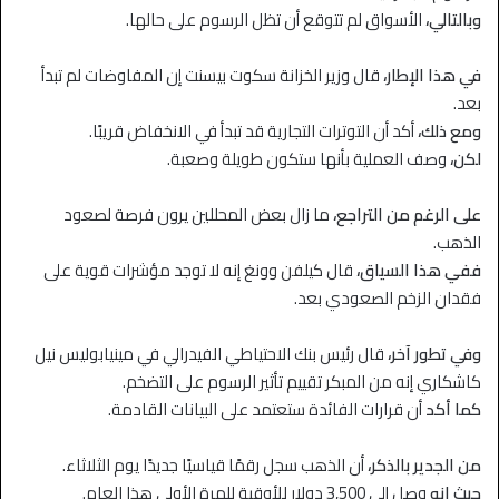
وبالتالي،
الأسواق لم تتوقع أن تظل الرسوم على حالها.
في هذا الإطار،
قال وزير الخزانة سكوت بيسنت إن المفاوضات لم تبدأ
بعد.
ومع ذلك،
أكد أن التوترات التجارية قد تبدأ في الانخفاض قريبًا.
لكن،
وصف العملية بأنها ستكون طويلة وصعبة.
على الرغم من التراجع،
ما زال بعض المحللين يرون فرصة لصعود
الذهب.
ففي هذا السياق،
قال كيلفن وونغ إنه لا توجد مؤشرات قوية على
فقدان الزخم الصعودي بعد.
وفي تطور آخر،
قال رئيس بنك الاحتياطي الفيدرالي في مينيابوليس نيل
كاشكاري إنه من المبكر تقييم تأثير الرسوم على التضخم.
كما أكد
أن قرارات الفائدة ستعتمد على البيانات القادمة.
من الجدير بالذكر،
أن الذهب سجل رقمًا قياسيًا جديدًا يوم الثلاثاء.
حيث إنه
وصل إلى 3,500 دولار للأوقية للمرة الأولى هذا العام.