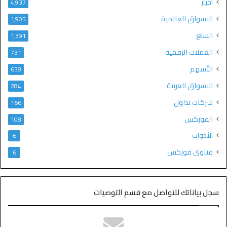
اخبار
4٬937
الاسواق العالمية
1٬905
السلع
1٬391
العملات الرقمية
731
الأسهم
638
الاسواق العربية
284
شركات تداول
166
الفوركس
108
الأدوات
6
فتاوى فوركس
6
سجل بياناتك للتواصل مع قسم التوصيات