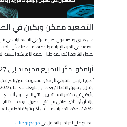
التصعيد ممكن وبكين في الص
قال هنري ويلكينسون، كبير مسؤولي الاستخبارات في شركة
التصعيد في الحرب الإيرانية واردة تماماً. وأضاف أن تر
لقبول الشروط الأمريكية خلال القمة الأمريكية الصينية ال
أرامكو تحذّر: التطبيع قد يمتد إلى 2027
أطلق الرئيس التنفيذي لأرامكو السعودية أمين ناصر تحذيراً 
وقال إن سوق النفط لن يعود إلى طبيعته حتى عام 2027 إذا بقي مضيق هرمز مغلقاً بعد منتصف يونيو.
وأوضح في مؤتمر المستثمرين لنتائج الربع الأول أنه حتى 
وزاد أن أي تأخير إضافي في فتح المضيق سيمدد هذا الجدول ا
وتكشف هذه التحذيرات من رأس أكبر شركة نفط في العالم
الاطلاع على اخر اخبار التداول في
موقع توصيات