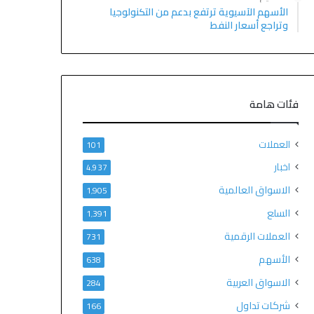
الأسهم الآسيوية ترتفع بدعم من التكنولوجيا
وتراجع أسعار النفط
فئات هامة
العملات
101
اخبار
4٬937
الاسواق العالمية
1٬905
السلع
1٬391
العملات الرقمية
731
الأسهم
638
الاسواق العربية
284
شركات تداول
166