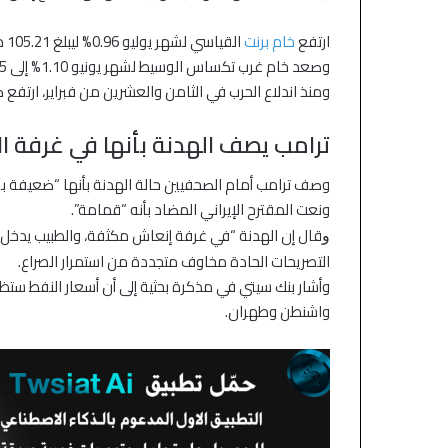
صعود قوية والنفط يستقر
اتفاق أمريكي إيرا
ارتفع
خام برنت
القياسي لشهر يوليو 0.96% ليبلغ 105.21 دولار للبرميل.
وصعد خام غرب تكساس الوسيط لشهر يونيو 1.10% إلى 99.15 دولار.
ومنذ اندلاع الحرب في الثامن والعشرين من فبراير، ارتفع كلا 
ترامب يصف الهدنة بأنها في غرفة ا
وصف ترامب أمام الصحفيين حالة الهدنة بأنها “ضعيفة بشك
ونعت المقترح الإيراني المضاد بأنه “قمامة”.
و
التصريحات الحادة مخاوف متجددة من استمرار الصراع.
وأشار بنك سيتي في مذكرة بحثية إلى أن أسعار النفط ستظل 
واشنطن وطهران.