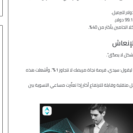
ني
وعمان
الخامين بأكثر من 40%.
لإنعاش
ل لا يصدَّق”.
قال إن الهدنة “في غرفة إنعاش مكثفة، والطبيب يدخل ليقول: سيدي، فرصة نجاة مريضك لا تتجاوز 1%”. وأشعلت هذه
متقلبة وقابلة للارتفاع أكثر إذا تعثّرت مساعي التسوية بين