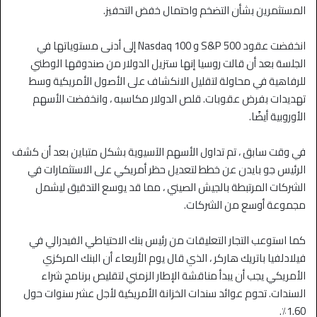
المستثمرين بشأن التضخم واحتمال خفض التحفيز.
انخفضت عقود S&P 500 و Nasdaq 100 إلى أدنى مستوياتها في
الجلسة بعد أن قالت روسيا إنها ستزيل الدولار من صندوقها الوطني
للرفاهية في محاولة لتقليل الانكشاف على الأصول الأمريكية وسط
تهديدات بفرض عقوبات. قلص الدولار مكاسبه ، وانخفضت الأسهم
الأوروبية أيضًا.
في وقت سابق ، تم تداول الأسهم الآسيوية بشكل متباين بعد أن كشف
الرئيس جو بايدن عن خطط لتعديل حظر أمريكي على الاستثمارات في
الشركات المرتبطة بالجيش الصيني ، مما قد يوسع التدقيق ليشمل
مجموعة أوسع من الشركات.
كما استوعب التجار التعليقات من رئيس بنك الاحتياطي الفيدرالي في
فيلادلفيا باتريك هاركر ، الذي قال يوم الأربعاء أن البنك المركزي
الأمريكي يجب أن يبدأ مناقشة الإطار الزمني لتقليص برنامج شراء
السندات. تحوم عوائد سندات الخزانة الأمريكية لأجل عشر سنوات حول
1.60٪.