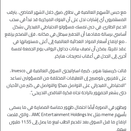
مع حبس الأسهم العالمية في نطاق ضيق خلال الشهر الماضي ، يترقب
المستثمرون أي إشارات تدل على أن البنوك المركزية قد تبدأ في سحب
الدعم الطارئ. في حين تمسك مسؤولو الاحتياطي الفيدرالي بشكل
أساسي برسالة مفادها أن التحفيز سيظل في مكانه ، فإن التضخم يرتفع
، مع ارتفاع أسعار المواد الغذائية العالمية إلى أعلى مستوياتها في
عقد تقريبًا. يمكن أن تضيف بيانات جداول الرواتب يوم الجمعة لمسة
أخرى إلى الجدل في أعقاب تصريحات هاركر.
قالت كريستينا هوبر ، كبيرة استراتيجيي السوق العالمية في Invesco ،
على تلفزيون بلومبيرج إن التعليقات المختلفة من المسؤولين تساعد
“الاحتياطي الفيدرالي على التواصل مبكرًا والتواصل في كثير من الأحيان
حتى يشعر الجمهور بالراحة تجاه فكرة التناقص التدريجي”.
ويظهر في الصورة أيضًا احتمال ظهور حماسة المضاربة في ما يسمى
بأسهم meme مثل AMC Entertainment Holdings Inc. ، والتي قلصت
ارتفاع ما قبل السوق بعد تقديم الطلب لبيع ما يصل إلى 11.55 مليون
سهم.