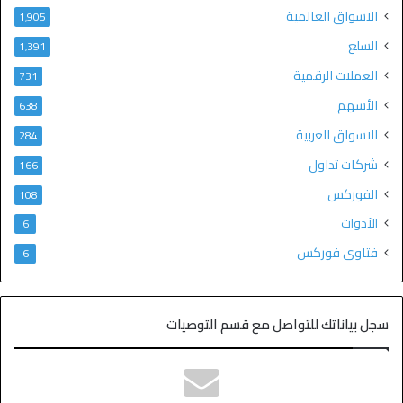
الاسواق العالمية
1٬905
السلع
1٬391
العملات الرقمية
731
الأسهم
638
الاسواق العربية
284
شركات تداول
166
الفوركس
108
الأدوات
6
فتاوى فوركس
6
سجل بياناتك للتواصل مع قسم التوصيات