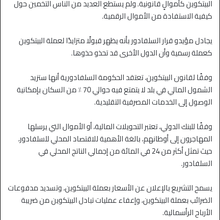
البيتكوين كأموالٍ قانونية. ولم يستطع العديد من الناس التخمين حول
كيفية الاستفادة من الأموال الرقمية.
يجادل مؤيدو قرار السلفادور بأنه يظهر قبولًا متزايدًا لعملة البيتكوين
كعملة رسمية وأن الدول الأخرى قد تحذو حذوها.
وفقًا لقانون البيتكوين، تعتقد الحكومة السلفادورية أنها ستزيد
الشمول المالي في بلد لا يتمتع فيه حوالي 70 ٪ من السكان بإمكانية
الوصول إلى الخدمات المصرفية التقليدية.
وفقًا للبنك الدولي، تعتبر التحويلات المالية، أو الأموال التي يرسلها
المهاجرون إلى أوطانهم، بالغة الأهمية للاقتصاد المحلي للسلفادور،
حيث تمثل أكثر من 24 في المائة من إجمالي الناتج المحلي في
السلفادور.
يسمح التشريع بالإعلان عن الأسعار بعملة البيتكوين، وتسديد مدفوعات
الضرائب بعملة البيتكوين، وإعفاء عمليات تبادل البيتكوين من ضريبة
الأرباح الرأسمالية.