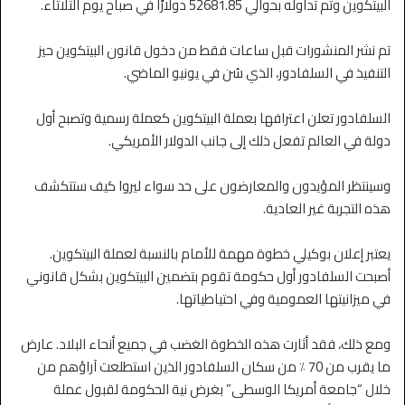
البيتكوين وتم تداوله بحوالي 52681.85 دولارًا في صباح يوم الثلاثاء.
تم نشر المنشورات قبل ساعات فقط من دخول قانون البيتكوين حيز
التنفيذ في السلفادور، الذي سُن في يونيو الماضي.
السلفادور تعلن اعترافها بعملة البيتكوين كعملة رسمية وتصبح أول
دولة في العالم تفعل ذلك إلى جانب الدولار الأمريكي.
وسينتظر المؤيدون والمعارضون على حد سواء ليروا كيف ستتكشف
هذه التجربة غير العادية.
يعتبر إعلان بوكيلي خطوة مهمة للأمام بالنسبة لعملة البيتكوين.
أصبحت السلفادور أول حكومة تقوم بتضمين البيتكوين بشكل قانوني
في ميزانيتها العمومية وفي احتياطياتها.
ومع ذلك، فقد أثارت هذه الخطوة الغضب في جميع أنحاء البلاد. عارض
ما يقرب من 70 ٪ من سكان السلفادور الذين استطلعت آراؤهم من
خلال “جامعة أمريكا الوسطى” بغرض نية الحكومة لقبول عملة