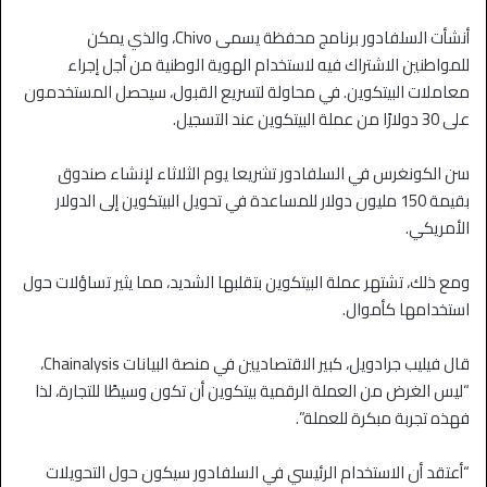
أنشأت السلفادور برنامج محفظة يسمى Chivo، والذي يمكن
للمواطنين الاشتراك فيه لاستخدام الهوية الوطنية من أجل إجراء
معاملات البيتكوين. في محاولة لتسريع القبول، سيحصل المستخدمون
على 30 دولارًا من عملة البيتكوين عند التسجيل.
سن الكونغرس في السلفادور تشريعا يوم الثلاثاء لإنشاء صندوق
بقيمة 150 مليون دولار للمساعدة في تحويل البيتكوين إلى الدولار
الأمريكي.
ومع ذلك، تشتهر عملة البيتكوين بتقلبها الشديد، مما يثير تساؤلات حول
استخدامها كأموال.
قال فيليب جرادويل، كبير الاقتصاديين في منصة البيانات Chainalysis،
“ليس الغرض من العملة الرقمية بيتكوين أن تكون وسيطًا للتجارة، لذا
فهذه تجربة مبكرة للعملة”.
“أعتقد أن الاستخدام الرئيسي في السلفادور سيكون حول التحويلات