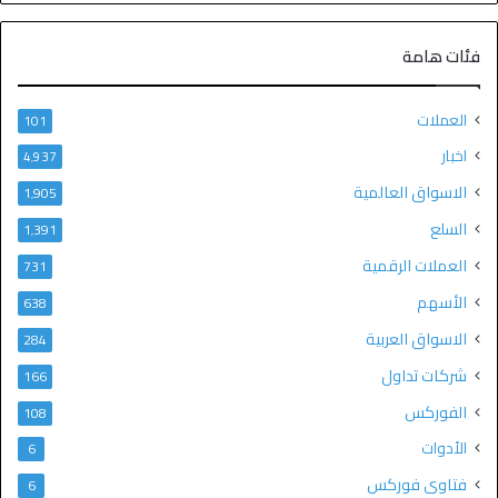
فئات هامة
العملات
101
اخبار
4٬937
الاسواق العالمية
1٬905
السلع
1٬391
العملات الرقمية
731
الأسهم
638
الاسواق العربية
284
شركات تداول
166
الفوركس
108
الأدوات
6
فتاوى فوركس
6