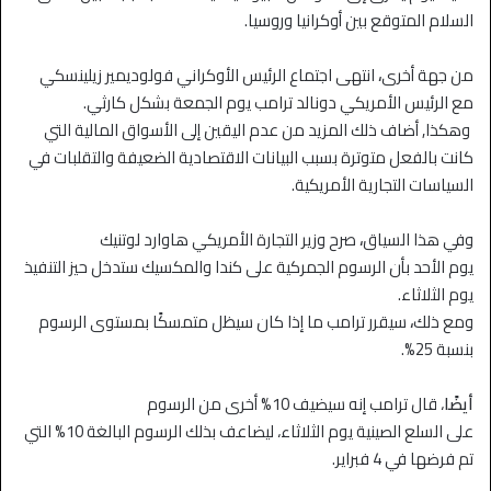
السلام المتوقع بين أوكرانيا وروسيا.
من جهة أخرى
،
انتهى اجتماع الرئيس الأوكراني فولوديمير زيلينسكي
مع الرئيس الأمريكي دونالد ترامب يوم الجمعة بشكل كارثي.
وهكذا, أضاف ذلك المزيد من عدم اليقين إلى الأسواق المالية التي
كانت بالفعل متوترة بسبب البيانات الاقتصادية الضعيفة والتقلبات في
السياسات التجارية الأمريكية.
وفي هذا السياق
،
صرح وزير التجارة الأمريكي هاوارد لوتنيك
يوم الأحد بأن الرسوم الجمركية على كندا والمكسيك ستدخل حيز التنفيذ
يوم الثلاثاء.
ومع ذلك
،
سيقرر ترامب ما إذا كان سيظل متمسكًا بمستوى الرسوم
بنسبة 25%.
أيضًا
، قال ترامب إنه سيضيف 10% أخرى من الرسوم
على السلع الصينية يوم الثلاثاء، ليضاعف بذلك الرسوم البالغة 10% التي
تم فرضها في 4 فبراير.