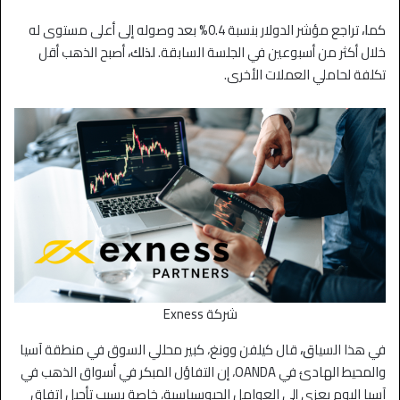
كم
ا،
تراجع مؤشر الدولار بنسبة 0.4% بعد وصوله إلى أعلى مستوى له
خلال أكثر من أسبوعين في الجلسة السابقة.
لذلك،
أصبح الذهب أقل
تكلفة لحاملي العملات الأخرى.
شركة Exness
في هذا السيا
ق،
قال كيلفن وونغ، كبير محللي السوق في منطقة آسيا
والمحيط الهادئ في OANDA، إن التفاؤل المبكر في أسواق الذهب في
آسيا اليوم يعزى إلى العوامل الجيوسياسية، خاصة بسبب تأجيل اتفاق