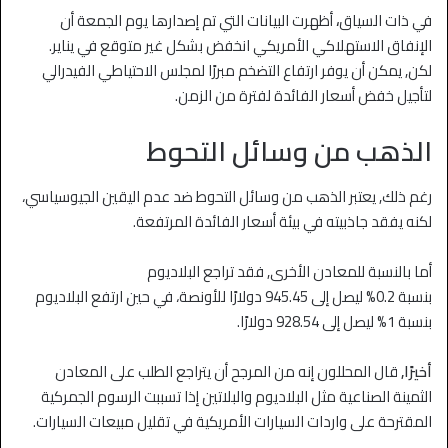
في ذات السياق
،
أظهرت البيانات التي تم إصدارها يوم الجمعة أن
الإنفاق الاستهلاكي الأمريكي انخفض بشكل غير متوقع في يناير.
لكن, يمكن أن يوفر ارتفاع التضخم مبررًا لمجلس الاحتياطي الفيدرالي
لتأجيل خفض أسعار الفائدة لفترة من الزمن.
الذهب من وسائل التحوط
رغم ذلك, يعتبر الذهب من وسائل التحوط ضد عدم اليقين الجيوسياسي،
لكنه يفقد جاذبيته في بيئة أسعار الفائدة المرتفعة.
أما بالنسبة للمعادن الأخرى, فقد تراجع البلاديوم
بنسبة 0.2% ليصل إلى 945.45 دولارًا للأونصة، في حين ارتفع البلاديوم
بنسبة 1% ليصل إلى 928.54 دولارًا.
أخيرًا,
قال المحللون إنه من المرجح أن يتراجع الطلب على المعادن
الثمينة الصناعية مثل البلاديوم والبلاتين إذا تسببت الرسوم الجمركية
المقترحة على واردات السيارات الأمريكية في تقليل مبيعات السيارات.