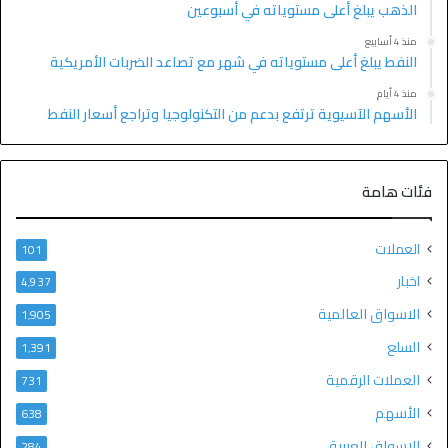
الذهب يبلغ أعلى مستوياته في أسبوعين
منذ 4 أسابيع
النفط يبلغ أعلى مستوياته في شهر مع تصاعد الضربات الأمريكية
منذ 4 أيام
الأسهم الآسيوية ترتفع بدعم من التكنولوجيا وتراجع أسعار النفط
فئات هامة
العملات
101
اخبار
4٬937
الاسواق العالمية
1٬905
السلع
1٬391
العملات الرقمية
731
الأسهم
638
الاسواق العربية
284