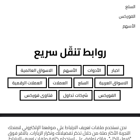
السلع
الفوركس
الأسهم
روابط تنقّل سريع
اخبار
الأدوات
الأسهم
الاسواق العالمية
الاسواق العربية
السلع
العملات
العملات الرقمية
الفوركس
شركات تداول
فتاوى فوركس
جميع الحقوق محفوظة توصيات التداول © 2026
نحن نستخدم ملفات تعريف الارتباط على موقعنا الإلكتروني لنمنحك
التجربة الأكثر صلة من خلال تذكر تفضيلاتك وتكرار الزيارات. بالنقر فوق
افصاح المخاطرة
معاملات قانونية
كاشف الشركات
"قبول الكل" ، فإنك توافق على استخدام كافة ملفات تعريف الارتباط.