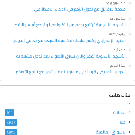
منذ أسبوع واحد
صدمة للرقائق مع تحول الزخم في الذكاء الاصطناعي
منذ يوم واحد
الأسهم الآسيوية ترتفع بدعم من التكنولوجيا وتراجع أسعار النفط
يوليو 6, 2026
الجنيه الإسترليني يكسر سلسلة مكاسبه السبعة مع تعافي الدولار
منذ 7 أيام
الأسهم الآسيوية تقفز والين يسرق الأضواء بعد تدخل مشتبه به
منذ 3 أسابيع
الدولار الأمريكي قرب أدنى مستوياته في شهر مع تراجع التضخم
فئات هامة
العملات
101
اخبار
4٬937
الاسواق العالمية
1٬905