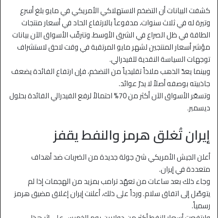
كشفت البيانات أن التضخم الاستهلاكي الأمريكي في مايو بلغ أسرع
وتيرة له في ثلاث سنوات، مدفوعاً بالارتفاع الحاد في أسعار منتجات
الطاقة في ظل الصراع في الشرق الأوسط. وتترقّب الأسواق الآن بيانات
مؤشر أسعار المنتجين لشهر مايو المرتقبة في وقت لاحق لاستشراف
توجهات السياسة النقدية للفيدرالي.
وبينما يعدّ الذهب ملاذاً تقليدياً من التضخم، فإن ارتفاع الفائدة يضعف
جاذبيته بوصفه أصلاً لا يدرّ عوائد.
وتسعّر الأسواق الآن أكثر من 70% احتمالاً لرفع الفيدرالي الفائدة بحلول
ديسمبر.
إيران تُغلق هرمز والنفط يقفز
أعلن الجيش الأمريكي شنّ جولة جديدة من الضربات ضد أهداف
متعددة في إيران.
وجاء ذلك بعد ساعات من تعهّد ترامب بمزيد من الهجمات إذا لم
يتوصَّل إلى اتفاق سلام. ورداً على ذلك، أعلنت إيران إغلاق مضيق هرمز
رسمياً.
وارتفعت أسعار النفط أكثر من دولارين يوم الخميس على إثر هذا