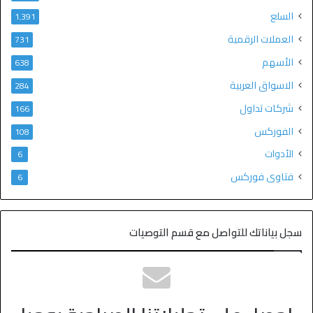
السلع
1٬391
العملات الرقمية
731
الأسهم
638
الاسواق العربية
284
شركات تداول
166
الفوركس
108
الأدوات
6
فتاوى فوركس
6
سجل بياناتك للتواصل مع قسم التوصيات