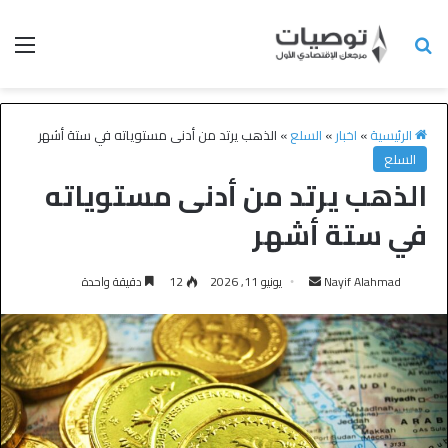
الرئيسية
»
اخبار
»
السلع
»
الذهب يرتد من أدنى مستوياته في ستة أشهر
السلع
الذهب يرتد من أدنى مستوياته
في ستة أشهر
Nayif Alahmad
يونيو 11, 2026
12
دقيقة واحدة