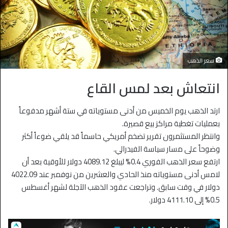
سعر الذهب
انتعاش بعد لمس القاع
ارتد الذهب يوم الخميس من أدنى مستوياته في ستة أشهر مدفوعاً
بعمليات تغطية مراكز بيع قصيرة.
وانتظر المستثمرون تقرير تضخم أمريكي حاسماً قد يلقي ضوءاً أكثر
وضوحاً على مسار سياسة الفيدرالي.
ارتفع سعر الذهب الفوري 0.4% ليبلغ 4089.12 دولار للأوقية بعد أن
لامس أدنى مستوياته منذ الحادي والعشرين من نوفمبر عند 4022.09
دولار في وقت سابق. وتراجعت عقود الذهب الآجلة لشهر أغسطس
0.5% إلى 4111.10 دولار.