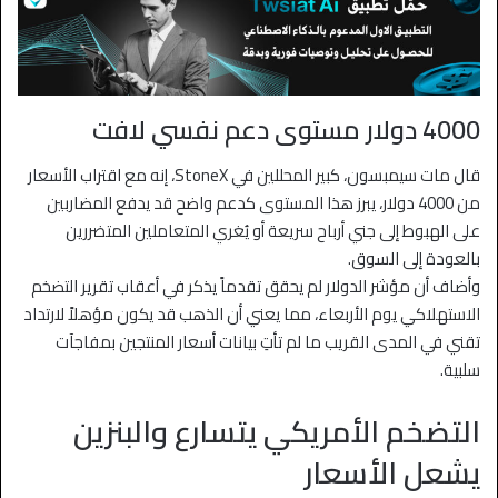
4000 دولار مستوى دعم نفسي لافت
قال مات سيمبسون، كبير المحللين في StoneX، إنه مع اقتراب الأسعار
من 4000 دولار، يبرز هذا المستوى كدعم واضح قد يدفع المضاربين
على الهبوط إلى جني أرباح سريعة أو يُغري المتعاملين المتضررين
بالعودة إلى السوق.
وأضاف أن مؤشر الدولار لم يحقق تقدماً يذكر في أعقاب تقرير التضخم
الاستهلاكي يوم الأربعاء، مما يعني أن الذهب قد يكون مؤهلاً لارتداد
تقني في المدى القريب ما لم تأتِ بيانات أسعار المنتجين بمفاجآت
سلبية.
التضخم الأمريكي يتسارع والبنزين
يشعل الأسعار