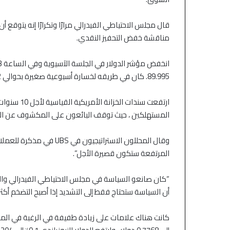
قال مجلس الاحتياطي الفيدرالي مرارًا وتكرارًا إنه يتوقع 
مناقشة خفض التحفيز النقدي.
89.995. كان في طريقه لخسارة أسبوعية صغيرة بحوالي 0.2٪.
ارتفعت سندا
المستهلكين ، حيث توقف البائعون على المكشوف عن الره
وقال المحللون الاستراتيجي
المرتفعة ستكون قصيرة الأجل”.
“كان صانعو السياسة في مجلس الاحتياطي الفيدرالي وال
أن السياسة ستحتاج فقط إلى التشديد إذا أصبح التضخم أكثر 
منذ 8 ساعات
منذ 8 ساعات
الأسهم الآسيوية ترتفع بدعم من
الين يستقر عقب الت