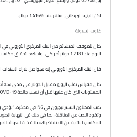
التكنولوجيا وتراجع أسعار النفط
أدنى مستوياته
إلى 0.7768 دولار ، وارتفع الدولار النيوزيلندي 0.1٪ إلى 0.7204 دولار.
لكن الجنيه البريطاني استقر عند 1.41695 دولار.
غلوت السيولة
كان للموقف المتشائم من البنك المركزي الأوروبي في اجتم
اليوم عند 1.2181 دولار أمريكي ، واستعد لتحقيق مكاسب أسبوعية صغيرة بنحو 0.1٪.
قال البنك المركزي الأوروبي إنه سيواصل شراء السندات الط
المستويات التي كان عليها قبل أن تسبب جائحة COVID-19 في ارتفاع التقلبات.
كتب المحللون الاستراتيجيون
وتقود البحث عن المناقلة ، بما في ذلك في النهاية الطويلة
المكاسب الناتجة عن الاحتفاظ بالعملات ذات العوائد المر