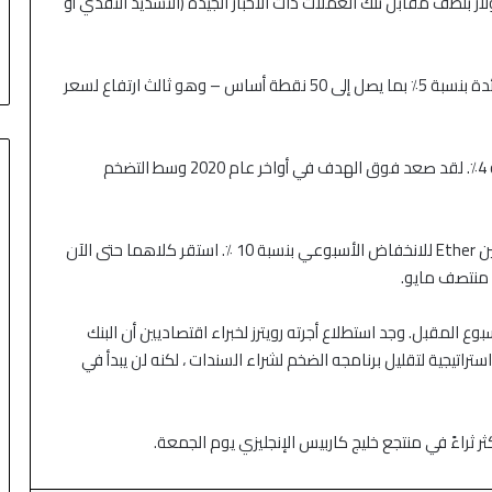
 بلطف مقابل تلك العملات ذات الأخبار الجيدة (التشديد النقدي أو
في روسيا ، من المتوقع أن يرفع البنك المركزي سعر الفائدة بنسبة 5٪ بما يصل إلى 50 نقطة أساس – وهو ثالث ارتفاع لسعر
يستهدف البنك المركزي تضخمًا سنويًا للمستهلكين بنسبة 4٪. لقد صعد فوق الهدف في أواخر عام 2020 وسط التضخم
في مكان آخر ، تعافت Bitcoin بشكل طفيف بينما تم تعيين Ether للانخفاض الأسبوعي بنسبة 10 ٪. استقر كلاهما حتى الآن
م منتصف مايو.
سبوع المقبل. وجد استطلاع أجرته رويترز لخبراء اقتصاديين أن البنك
تيجية لتقليل برنامجه الضخم لشراء السندات ، لكنه لن يبدأ في
ثراءً في منتجع خليج كاربيس الإنجليزي يوم الجمعة.