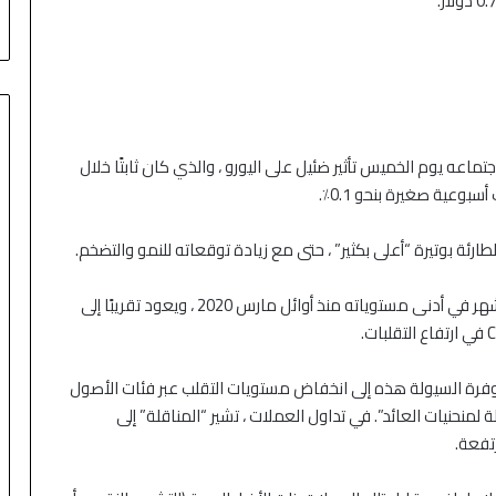
المفاوضات الأمريكية الإيرانية
اعه يوم الخميس تأثير ضئيل على اليورو ، والذي كان ثابتًا خلال
ارئة بوتيرة “أعلى بكثير” ، حتى مع زيادة توقعاته للنمو والتضخم.
كان مقياس تقلب اليورو مقابل الدولار على مدى ستة أشهر في أدنى مستوياته منذ أوائل مارس 2020 ، ويعود تقريبًا إلى
 في ING في مذكرة: “تؤدي وفرة السيولة هذه إلى انخفاض مستويات التقلب عبر فئات الأصول
 لمنحنيات العائد”. في تداول العملات ، تشير “المناقلة” إلى
تفعة.