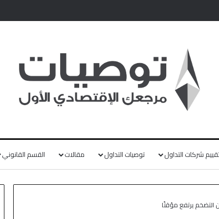
قييم شركات التداول
توصيات التداول
مقالات
القسم القانوني
ن التضخم يرتفع مؤقتًا