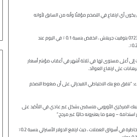
أن يكون أي ارتفاع في التضخم مؤقتًا وأنه من السابق لأوانه
انخفض مؤشر الدولار في الجلسة الآسيوية وفي الساعة 0723 بتوقيت جرينتش ، انخفض بنسبة 0.1 ٪ في اليوم عند
ت الخزانة الأمريكية القياسية لأجل 10 سنوات إلى أعلى مستوى لها في ثلاثة أشهر في أعقاب مؤشر أسعار
انات على ارتفاع العوائد.
ون في UBS في مذكرة للعملاء: “نتفق مع بنك الاحتياطي الفيدرالي على أن ضغوط التضخم
بنك المركزي الأوروبي متسقين بشكل غير عادي في التأكيد على
استدامة – وهو ما يعتبرونه حاليًا غير مرجح.”
منذ 8 ساعات
دخل والدولار قرب
النفط يواصل انخفاضه في انتظار نتائج
كانت هناك علامات على زيادة طفيفة في الرغبة في المخاطرة في أسواق العملات ، حيث ارتفع الدولار الأسترالي بنسبة 0.2٪