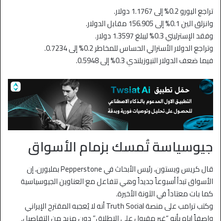
تراجع اليورو 0.2% إلى 1.1767 دولار.
وانزلق الين 0.1% إلى 156.905 مقابل الدولار.
وفقد الإسترليني 0.3% ليبلغ 1.3597 دولار.
وتراجع الدولار الأسترالي الحساس للمخاطر 0.2% إلى 0.7234.
فيما ضعف الدولار النيوزيلندي 0.3% إلى 0.5948.
جيوسياسة تُمسك بزمام الأسواق
قال كريس ويستون، رئيس الأبحاث في Pepperstone بملبورن، إن
الأسواق تبدأ أسبوعاً جديداً وهي تتفاعل مع العناوين الجيوسياسية
كما بات معتاداً في الآونة الأخيرة.
وكتب ترامب على منصة Truth Social أنه لا يُعجبه المقترح الإيراني
واصفاً إياه بأنه “غير مقبول على الإطلاق” دون مزيد من التفاصيل.