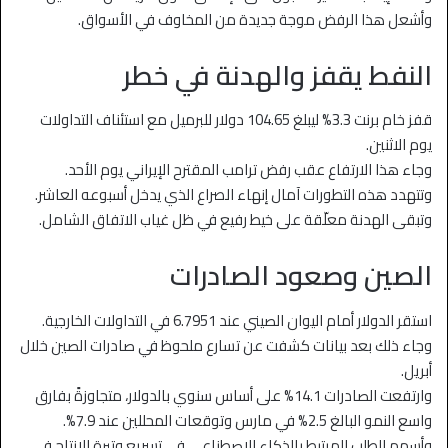
وأشعل هذا الرفض موجة جديدة من المخاوف في الأسواق.
النفط يقفز والهدنة في خطر
قفز خام برنت 3.3% ليبلغ 104.65 دولار للبرميل مع استئناف التداولات
يوم الاثنين.
وجاء هذا الارتفاع عقب رفض ترامب المقترح الإيراني يوم الأحد.
وتتهدد هذه التطورات آمال إنهاء الصراع الذي يدخل أسبوعه العاشر.
وتبقى الهدنة معلّقة على خيط رفيع في ظل غياب الاتفاق الشامل.
الصين وصعود الصادرات
استقر الدولار أمام اليوان الصيني عند 6.7951 في التداولات الخارجية.
وجاء ذلك بعد بيانات كشفت عن تسارع ملحوظ في صادرات الصين خلال
أبريل.
وارتفعت الصادرات 14.1% على أساس سنوي بالدولار، متجاوزةً بفارق
واسع النمو البالغ 2.5% في مارس وتوقعات المحللين عند 7.9%.
وأسهم الطلب المرتبط بالذكاء الاصطناعي في تسريع وتيرة الإنتاج في