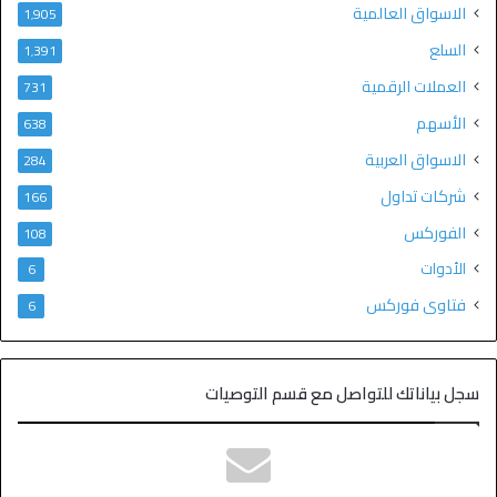
الاسواق العالمية
1٬905
السلع
1٬391
العملات الرقمية
731
الأسهم
638
الاسواق العربية
284
شركات تداول
166
الفوركس
108
الأدوات
6
فتاوى فوركس
6
سجل بياناتك للتواصل مع قسم التوصيات