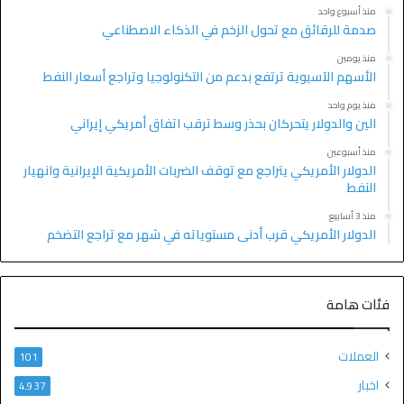
منذ أسبوع واحد
صدمة للرقائق مع تحول الزخم في الذكاء الاصطناعي
منذ يومين
الأسهم الآسيوية ترتفع بدعم من التكنولوجيا وتراجع أسعار النفط
منذ يوم واحد
الين والدولار يتحركان بحذر وسط ترقب اتفاق أمريكي إيراني
منذ أسبوعين
الدولار الأمريكي يتراجع مع توقف الضربات الأمريكية الإيرانية وانهيار
النفط
منذ 3 أسابيع
الدولار الأمريكي قرب أدنى مستوياته في شهر مع تراجع التضخم
فئات هامة
العملات
101
اخبار
4٬937