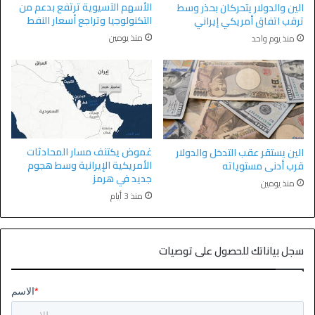
الأسهم الآسيوية ترتفع بدعم من
الين والدولار يتحركان بحذر وسط
التكنولوجيا وتراجع أسعار النفط
ترقب اتفاق أمريكي إيراني
منذ يومين
منذ يوم واحد
غموض يكتنف مسار المحادثات
الين يستقر عقب التدخل والدولار
الأمريكية الإيرانية وسط هجوم
قرب أدنى مستوياته
جديد في هرمز
منذ يومين
منذ 3 أيام
سجل بياناتك للحصول على توصيات