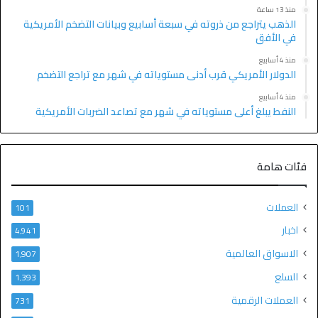
منذ 13 ساعة
الذهب يتراجع من ذروته في سبعة أسابيع وبيانات التضخم الأمريكية
في الأفق
منذ 4 أسابيع
الدولار الأمريكي قرب أدنى مستوياته في شهر مع تراجع التضخم
منذ 4 أسابيع
النفط يبلغ أعلى مستوياته في شهر مع تصاعد الضربات الأمريكية
فئات هامة
العملات
101
اخبار
4٬941
الاسواق العالمية
1٬907
السلع
1٬393
العملات الرقمية
731