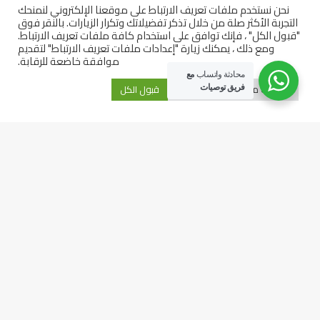
الاسواق العربية
نحن نستخدم ملفات تعريف الارتباط على موقعنا الإلكتروني لنمنحك
التجربة الأكثر صلة من خلال تذكر تفضيلاتك وتكرار الزيارات. بالنقر فوق
العملات
"قبول الكل" ، فإنك توافق على استخدام كافة ملفات تعريف الارتباط.
ومع ذلك ، يمكنك زيارة "إعدادات ملفات تعريف الارتباط" لتقديم
السلع
موافقة خاضعة للرقابة.
الفوركس
محادثة واتساب
مع
إعدادات ملفات تعريف الارتباط
قبول الكل
فريق توصيات
الأسهم
روابط تنقّل سريع
اخبار
الأدوات
الأسهم
الاسواق العالمية
الاسواق العربية
السلع
العملات
العملات الرقمية
الفوركس
شركات تداول
فتاوى فوركس
جميع الحقوق محفوظة توصيات التداول © 2026