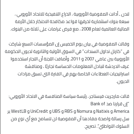
لندن ـ أدانت المفوضية الأوروبية ، الذراع التنفيذية للاتحاد الأوروبي ،
سبعة بنوك استثمارية لخرقها قواعد مكافحة الاحتكار خلال الأزمة
المالية العالمية لعام 2008 ، مع فرض غرامات على ثلاثة من البنوك.
وقالت المفوضية في بيان يوم الخميس إن المؤسسات السبع شاركت
في ”كارتل تداول السندات” في السوق الأولية والثانوية لديون الحكومة
الأوروبية بين عامي 2007 و 2011. وأضافت اللجنة أن التجار استخدموا
غرف الدردشة لتبادل المعلومات الحساسة تجاريًا ، ومناقشة
استراتيجيات العطاءات الخاصة بهم في الفترة التي تسبق مزادات
الديون.
قالت مارجريت فيستاجر ، رئيسة سياسة المنافسة في الاتحاد الأوروبي:
”إن قرارنا ضد Bank of
America و Natixis و Nomura و RBS و UBS و UniCredit و WestLB ير
سل رسالة واضحة مفادها أن المفوضية لن تتسامح مع أي نوع من
السلوك التواطئي”. تصريح.