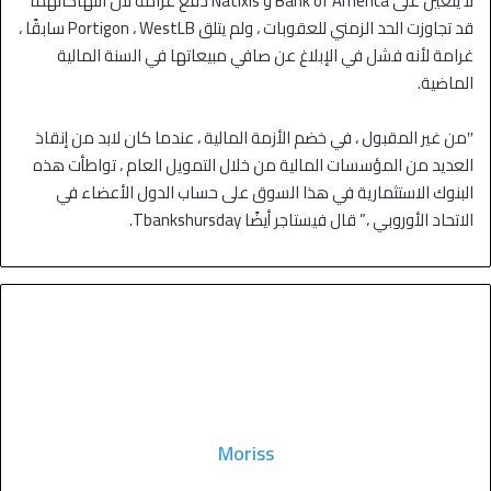
لا يتعين على Bank of America و Natixis دفع غرامة لأن انتهاكاتهما
قد تجاوزت الحد الزمني للعقوبات ، ولم يتلق Portigon ، WestLB سابقًا ،
غرامة لأنه فشل في الإبلاغ عن صافي مبيعاتها في السنة المالية
الماضية.
″من غير المقبول ، في خضم الأزمة المالية ، عندما كان لابد من إنقاذ
العديد من المؤسسات المالية من خلال التمويل العام ، تواطأت هذه
البنوك الاستثمارية في هذا السوق على حساب الدول الأعضاء في
الاتحاد الأوروبي ،” قال فيستاجر أيضًا Tbankshursday.
Moriss