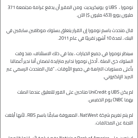
نومورا ، UBS و يونيكريديت ومن المقرر أن يدفع غرامة مجتمعة 371
مليون يورو (453 مليون $) الآن.
قال متحدث باسم نومورا إن القرار يتعلق بسلوك موظفين سابقين في
البنك ، لمدة 10 أشهر تقريبًا في عام 2011.
سينظر نومورا في جميع الخيارات ، بما في ذلك الاستئناف. منذ وقت
السلوك ذي الصلة ، أدخل نومورا تدابير متزايدة لضمان أننا ندير أعمالنا
بأعلى مستويات النزاهة في جميع الأوقات ، ”قال المتحدث الرسمي عبر
البريد الإلكتروني.
لم يكن UBS و UniCredit متاحين على الفور للتعليق عندما اتصلت
بهما CNBC يوم الخميس.
لم يتم تغريم شركة NatWest ، المعروفة سابقًا باسم RBS ، لأنها أبلغت
اللجنة عن المخالفات.