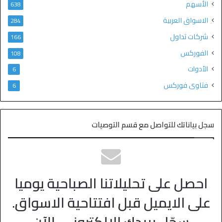
الأسهم
638
الاسواق العربية
284
شركات تداول
166
الفوركس
108
الأدوات
6
فتاوى فوركس
6
سجل بياناتك للتواصل مع قسم التوصيات
احصل على تحليلاتنا الصباحية يوميا
على الايميل قبل افتتاحية الاسواق.
سجّل بريدك الالكتروني، الآن