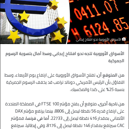
الأسواق الأوروبية نحو افتتاح إيجابي
الأسواق الأوروبية تتجه نحو افتتاح إيجابي وسط آمال بتسوية الرسوم
الجمركية
من المتوقع أن،
تفتتح الأسواق الأوروبية على ارتفاع يوم الأربعاء، وسط
التفاؤل بأن الرئيس الأمريكي دونالد ترامب قد يخفف الرسوم الجمركية
بنسبة 25% على كندا والمكسيك.
من ناحية أخرى،
متوقع أن يفتح مؤشر FTSE 100 في المملكة المتحدة
على ارتفاع قدره 56 نقطة ليصل إلى 8806، بينما يرتفع مؤشر DAX
الألماني بمقدار 416 نقطة ليصل إلى 22733.
أما في فرنسا،
فمؤشر
CAC سيرتفع بمقدار 146 نقطة ليصل إلى 8176، وفي إيطاليا، سيرتفع