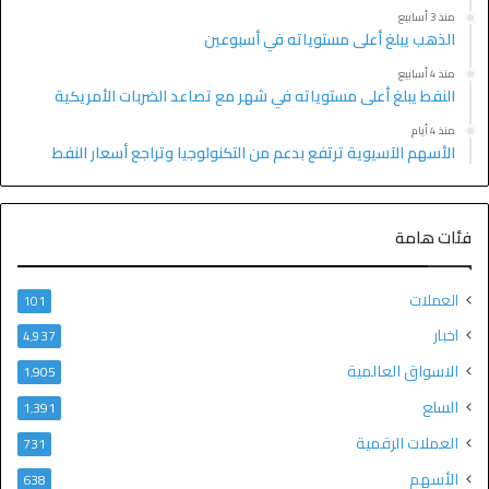
منذ 3 أسابيع
الذهب يبلغ أعلى مستوياته في أسبوعين
منذ 4 أسابيع
النفط يبلغ أعلى مستوياته في شهر مع تصاعد الضربات الأمريكية
منذ 4 أيام
الأسهم الآسيوية ترتفع بدعم من التكنولوجيا وتراجع أسعار النفط
فئات هامة
العملات
101
اخبار
4٬937
الاسواق العالمية
1٬905
السلع
1٬391
العملات الرقمية
731
الأسهم
638