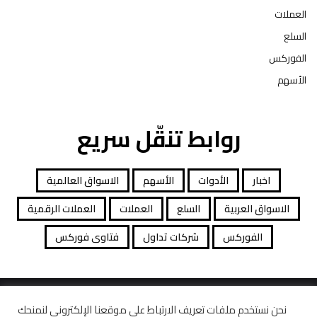
العملات
السلع
الفوركس
الأسهم
روابط تنقّل سريع
اخبار
الأدوات
الأسهم
الاسواق العالمية
الاسواق العربية
السلع
العملات
العملات الرقمية
الفوركس
شركات تداول
فتاوى فوركس
جميع الحقوق محفوظة توصيات التداول © 2026
نحن نستخدم ملفات تعريف الارتباط على موقعنا الإلكتروني لنمنحك