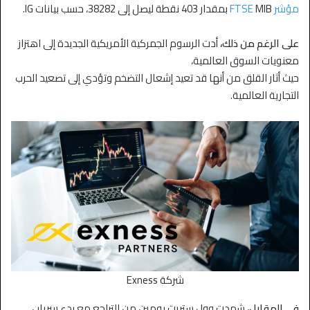
مؤشر FTSE
MIB بمقدار 403 نقطة ليصل إلى 38282، حسب بيانات IG.
على الرغم من ذلك،
أدت الرسوم الجمركية الأمريكية الجديدة إلى اهتزاز
معنويات السوق العالمية،
حيث أثار القلق من أنها قد تعيد إشعال التضخم وتؤدي إلى تصعيد الحرب
التجارية العالمية.
شركة Exness
في المقابل،
شهدت وول ستريت يومين من التراجع مع بدء سريان