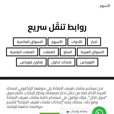
الأسهم
روابط تنقّل سريع
اخبار
الأدوات
الأسهم
الاسواق العالمية
الاسواق العربية
السلع
العملات
العملات الرقمية
الفوركس
شركات تداول
فتاوى فوركس
جميع الحقوق محفوظة توصيات التداول © 2026
نحن نستخدم ملفات تعريف الارتباط على موقعنا الإلكتروني لنمنحك
التجربة الأكثر صلة من خلال تذكر تفضيلاتك وتكرار الزيارات. بالنقر فوق
افصاح المخاطرة
معاملات قانونية
كاشف الشركات
"قبول الكل" ، فإنك توافق على استخدام كافة ملفات تعريف الارتباط.
ومع ذلك ، يمكنك زيارة "إعدادات ملفات تعريف الارتباط" لتقديم
موافقة خاضعة للرقابة.
محادثة واتساب
مع