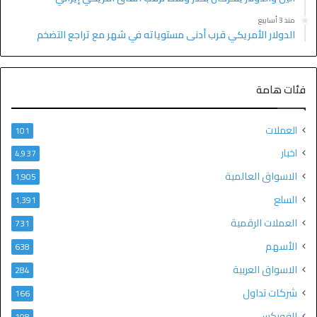
منذ 3 أسابيع
الدولار الأمريكي قرب أدنى مستوياته في شهر مع تراجع التضخم
فئات هامة
العملات
101
اخبار
4٬937
الاسواق العالمية
1٬905
السلع
1٬391
العملات الرقمية
731
الأسهم
638
الاسواق العربية
284
شركات تداول
166
الفوركس
108