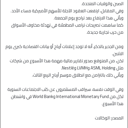
الصين والولايات المتحدة.
وفي المقابل، ارتفعت العقود الآجلة للأسهم الأميركية مساء الأحد.
ويأتي هذا الارتفاع بعد تراجع يوم الجمعة.
كما ساهمت تصريحات ترامب المطمئنة في تهدئة مخاوف الأسواق
من حرب تجارية جديدة.
ومن الجدير بالذكر، أنه لا توجد إعلانات أرباح أو بيانات اقتصادية كبرى يوم
الاثنين.
لكن، من المتوقع صدور تقارير مالية مهمة هذا الأسبوع من شركات
مثل ASML Holding وLVMH وNestlé.
ويأتي ذلك بالتزامن مع انطلاق موسم أرباح الربع الثالث.
وفي الوقت نفسه، سيراقب المستثمرون عن كثب الاجتماعات السنوية
لكل من International Monetary Fund وWorld Bank في واشنطن
هذا الأسبوع.
المصدر: الوكالات