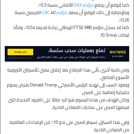
كما يُتوقع أن يرتفع
مؤشر DAX
الألماني بنسبة 0.3٪.
وبالإضافة إلى ذلك، يُتوقع أن يصعد
مؤشر CAC
40 الفرنسي بنسبة
0.26٪.
كما قد يسجل مؤشر FTSE MIB الإيطالي زيادة قدرها 0.54٪، وفقًا
لبيانات IG Group.
ومن ناحية أخرى، يأتي هذا الارتفاع بعد إغلاق سلبي للأسواق الأوروبية
الأسبوع الماضي.
ويعود السبب إلى تهديد الرئيس الأميركي Donald Trump بفرض رسوم
جمركية إضافية على الصين.
وكان الهدف من هذه الرسوم هو الرد ماليًا على القيود الجديدة التي
فرضتها الصين على صادرات المعادن النادرة.
وفي هذا السياق، تسيطر الصين على نحو 70٪ من الإمدادات العالمية
من المعادن النادرة.