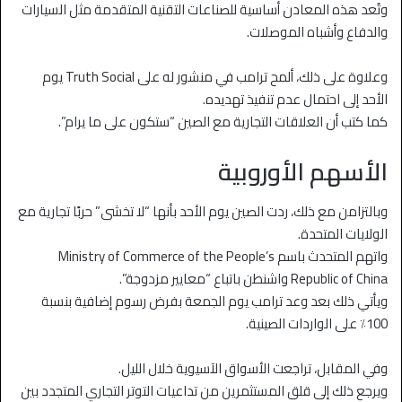
وتُعد هذه المعادن أساسية للصناعات التقنية المتقدمة مثل السيارات
والدفاع وأشباه الموصلات.
وعلاوة على ذلك، ألمح ترامب في منشور له على Truth Social يوم
الأحد إلى احتمال عدم تنفيذ تهديده.
كما كتب أن العلاقات التجارية مع الصين “ستكون على ما يرام”.
الأسهم الأوروبية
وبالتزامن مع ذلك، ردت الصين يوم الأحد بأنها “لا تخشى” حربًا تجارية مع
الولايات المتحدة.
واتهم المتحدث باسم Ministry of Commerce of the People’s
Republic of China واشنطن باتباع “معايير مزدوجة”.
ويأتي ذلك بعد وعد ترامب يوم الجمعة بفرض رسوم إضافية بنسبة
100٪ على الواردات الصينية.
وفي المقابل، تراجعت الأسواق الآسيوية خلال الليل.
ويرجع ذلك إلى قلق المستثمرين من تداعيات التوتر التجاري المتجدد بين