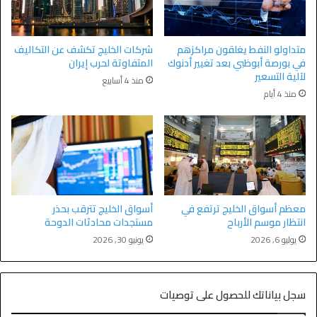
متداولو النفط يغلقون مراكزهم
شركات الخليج تكشف عن التكاليف
في بورصة أبوظبي بعد تغيير أدنوك
المتفاوتة لحرب إيران
لآلية التسعير
منذ 4 أسابيع
منذ 4 أيام
معظم أسواق الخليج ترتفع في
أسواق الخليج تترقب بحذر
انتظار موسم الأرباح
مستجدات محادثات الدوحة
يوليو 6, 2026
يونيو 30, 2026
سجل بياناتك للحصول على توصيات