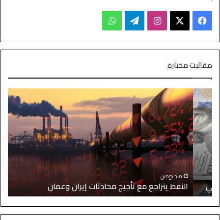
مقالات مختارة
ا
منذ يومين
النفط يتراجع مع تأجيج محادثات إيران وعمان
إ