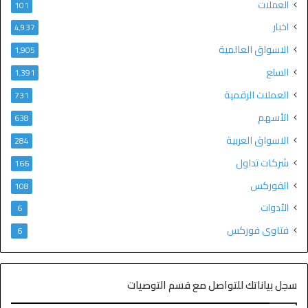
العملات
101
اخبار
4٬937
الاسواق العالمية
1٬905
السلع
1٬391
العملات الرقمية
731
الأسهم
638
الاسواق العربية
284
شركات تداول
166
الفوركس
108
الأدوات
6
فتاوى فوركس
6
سجل بياناتك للتواصل مع قسم التوصيات