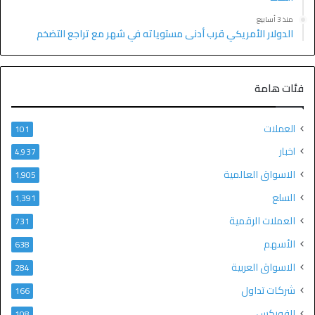
منذ 3 أسابيع
الدولار الأمريكي قرب أدنى مستوياته في شهر مع تراجع التضخم
فئات هامة
العملات
101
اخبار
4٬937
الاسواق العالمية
1٬905
السلع
1٬391
العملات الرقمية
731
الأسهم
638
الاسواق العربية
284
شركات تداول
166
الفوركس
108