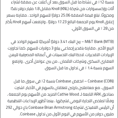
بنسبة 12٪ في نشاط ما قبل السوق بعد أن أعلنت عن صفقة لشراء
أثاث وإكسسوارات من شركة Knoll (KNL) مقابل 1.8 مليار دولار نقدًا
ومخزونًا. تبلغ قيمة الصفقة 25.06 دولارًا للسهم الواحد ، مقارنة بسعر
إغلاق Knoll يوم الجمعة البالغ 17.23 دولارًا ، وارتفعت أسهم Knoll بأكثر
من 28 ٪ في السوق الأولي.
M&T Bank (MTB) – ربح البنك 3.41 دولارًا أمريكيًا للسهم الواحد في
الربع الأخير ، مقارنة بتقدير إجماعي يبلغ 3 دولارات للسهم. كما تجاوزت
الإيرادات التقديرات. لاحظ البنك التحسينات في أعماله المصرفية للرهن
العقاري السكني وشركات الائتمان ، من بين عوامل أخرى ، وارتفع
السهم بنسبة 1.4 ٪ في تداول ما قبل السوق.
Coinbase (COIN) – انخفض Coinbase بنسبة 2٪ في سوق ما قبل
السوق ، مع معاملتين بارزتين تتعلقان بالسهم في الأخبار. اشترت
صناديق ARK التابعة لـ Cathie Wood المزيد من الأسهم يوم الجمعة ،
وفقًا لملخص التجارة اليومي لشركتها ، بينما تُظهر الإيداعات التنظيمية
أن الرئيس التنفيذي لشركة Coinbase Brian Armstrong باع حوالي 292
مليون دولار من الأسهم في اليوم الأول من تداول Coinbase.