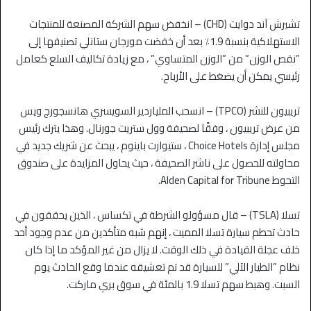
تشيرش آند دوايت (CHD) – انخفض سهم الشركة المصنعة للمنتجات
الاستهلاكية بنسبة 1.9٪ بعد أن خفضت مورجان ستانلي تصنيفها إلى
”نقص الوزن” من ”الوزن المتساوي” ، مع زيادة تكاليف السلع كعامل
رئيسي يمكن أن يضغط على الأرباح.
تريبيون للنشر (TPCO) – انسحب الملياردير السويسري هانسجورج ويس
من عرض تريبيون ، وفقًا لصحيفة وول ستريت جورنال. وهذا يترك رئيس
مجلس إدارة Choice Hotels ، ستيوارت باينوم ، يبحث عن شريك جديد في
محاولته للحصول على ناشر الصحيفة ، حيث يحاول المزايدة على صندوق
التحوط Alden Capital for Tribune.
تسلا (TSLA) – قال مسؤولو الشرطة في تكساس ، الذين يحققون في
حادث تحطم سيارة تسلا المميت ، إنهم شبه متأكدين من عدم وجود أحد
خلف عجلة القيادة في ذلك الوقت. لا يزال من غير المؤكد ما إذا كان
نظام ”الطيار الآلي” للسيارة قد تم تعشيقه عندما وقع الحادث يوم
السبت. وهبط سهم تسلا 1.9 بالمئة في سوق بري ماركت.