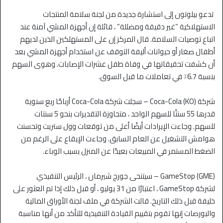
تدعو بيلوتون إلى استشارة جديدة من لجنة سلامة المنتجات
الاستهلاكية ”غير دقيقة ومضللة” ، قائلة إن أجهزة المشي آمنة عند
اتباع توصيات السلامة. قال المركز إن على المستهلكين الذين لديهم
أطفال صغار أو حيوانات أليفة التوقف عن استخدام أجهزة المشي بعد
أن كشفت تحقيقاتها في وفاة طفل عشرات الإصابات. وهوى السهم
بنسبة 6.7٪ في تعاملات ما قبل السوق.
شركة Coca-Cola (KO) – سجلت شركة Coca-Cola أرباحًا ربع سنوية
قدرها 55 سنتًا للسهم الواحد ، متجاوزة التقديرات بنحو 5 سنتات
للسهم. وجاءت الإيرادات أيضًا أعلى من توقعات وول ستريت وتحسنت
هوامش التشغيل عن العام السابق. وجاءت الإيقاع على الرغم من
الضغط المستمر في المبيعات بعيدًا عن المنزل بسبب الوباء.
GameStop (GME) – سيتنحى جورج شيرمان ، الرئيس التنفيذي
لشركة GameStop ، اعتبارًا من 31 يوليو ، أو قبل ذلك إذا تم العثور على
خليفة قبل ذلك التاريخ. قالت الشركة في ملف لجنة الأوراق المالية
والبورصات إنها تقوم بتقييم القيادة التنفيذية للتأكد من أنها مناسبة