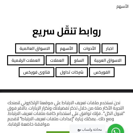
الأسهم
روابط تنقّل سريع
اخبار
الأدوات
الأسهم
الاسواق العالمية
الاسواق العربية
السلع
العملات
العملات الرقمية
الفوركس
شركات تداول
فتاوى فوركس
جميع الحقوق محفوظة توصيات التداول © 2026
نحن نستخدم ملفات تعريف الارتباط على موقعنا الإلكتروني لنمنحك
التجربة الأكثر صلة من خلال تذكر تفضيلاتك وتكرار الزيارات. بالنقر فوق
افصاح المخاطرة
معاملات قانونية
كاشف الشركات
"قبول الكل" ، فإنك توافق على استخدام كافة ملفات تعريف الارتباط.
ومع ذلك ، يمكنك زيارة "إعدادات ملفات تعريف الارتباط" لتقديم
موافقة خاضعة للرقابة.
محادثة واتساب
مع