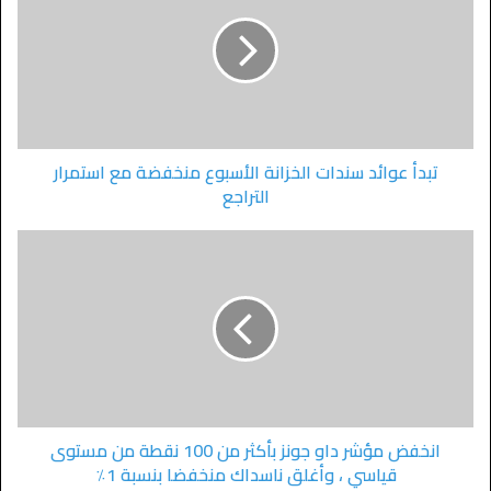
تبدأ عوائد سندات الخزانة الأسبوع منخفضة مع استمرار
التراجع
انخفض مؤشر داو جونز بأكثر من 100 نقطة من مستوى
قياسي ، وأغلق ناسداك منخفضا بنسبة 1٪