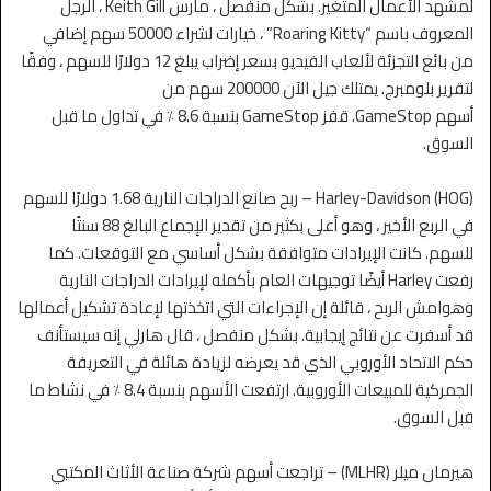
لمشهد الأعمال المتغير. بشكل منفصل ، مارس Keith Gill ، الرجل
المعروف باسم “Roaring Kitty” ، خيارات لشراء 50000 سهم إضافي
من بائع التجزئة لألعاب الفيديو بسعر إضراب يبلغ 12 دولارًا للسهم ، وفقًا
لتقرير بلومبرج. يمتلك جيل الآن 200000 سهم من
أسهم GameStop. قفز GameStop بنسبة 8.6 ٪ في تداول ما قبل
السوق.
Harley-Davidson (HOG) – ربح صانع الدراجات النارية 1.68 دولارًا للسهم
في الربع الأخير ، وهو أعلى بكثير من تقدير الإجماع البالغ 88 سنتًا
للسهم. كانت الإيرادات متوافقة بشكل أساسي مع التوقعات. كما
رفعت Harley أيضًا توجيهات العام بأكمله لإيرادات الدراجات النارية
وهوامش الربح ، قائلة إن الإجراءات التي اتخذتها لإعادة تشكيل أعمالها
قد أسفرت عن نتائج إيجابية. بشكل منفصل ، قال هارلي إنه سيستأنف
حكم الاتحاد الأوروبي الذي قد يعرضه لزيادة هائلة في التعريفة
الجمركية للمبيعات الأوروبية. ارتفعت الأسهم بنسبة 8.4 ٪ في نشاط ما
قبل السوق.
هيرمان ميلر (MLHR) – تراجعت أسهم شركة صناعة الأثاث المكتبي