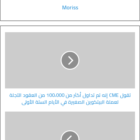
Moriss
تقول CME إنه تم تداول أكثر من 100،000 من العقود الآجلة
لعملة البيتكوين الصغيرة في الأيام الستة الأولى