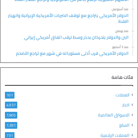
منذ أسبوعين
الدولار الأمريكي يتراجع مع توقف الضربات الأمريكية الإيرانية وانهيار
النفط
منذ يومين
الين والدولار يتحركان بحذر وسط ترقب اتفاق أمريكي إيراني
منذ 3 أسابيع
الدولار الأمريكي قرب أدنى مستوياته في شهر مع تراجع التضخم
فئات هامة
العملات
101
اخبار
4٬937
الاسواق العالمية
1٬905
السلع
1٬391
العملات الرقمية
731