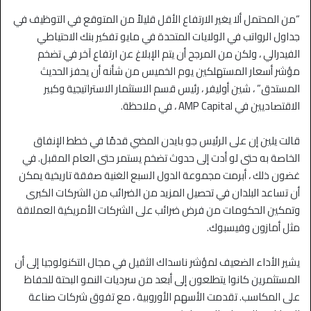
“من المحتمل ألا يغير الارتفاع الأقل قليلاً من المتوقع في التوظيف في
جداول الرواتب في الولايات المتحدة في مايو تفكير بنك الاحتياطي
الفيدرالي ، ولكن من المرجح أن يتم الإبلاغ عن ارتفاع آخر في تضخم
مؤشر أسعار المستهلكين يوم الخميس من شأنه أن يحفز الحديث
المستدق” ، شين أوليفر ، رئيس قسم الاستثمار الاستراتيجية وكبير
الاقتصاديين في AMP Capital ، في ملاحظة.
قالت يلين إن على الرئيس جو بايدن المضي قدمًا في خطط الإنفاق
الخاصة به حتى لو أدت إلى حدوث تضخم يستمر حتى العام المقبل. في
غضون ذلك ، أبرمت مجموعة الدول السبع الغنية صفقة تاريخية يمكن
أن تساعد البلدان في تحصيل المزيد من الضرائب من الشركات الكبرى
وتمكين الحكومات من فرض ضرائب على الشركات الأمريكية العملاقة
مثل أمازون وفيسبوك.
يشير الأداء الضعيف لمؤشر ناسداك الثقيل في مجال التكنولوجيا إلى أن
المستثمرين كانوا يتطلعون إلى أبعد من سرديات النمو البحتة للحفاظ
على المكاسب. تقدمت الأسهم الأوروبية ، مع تفوق شركات صناعة