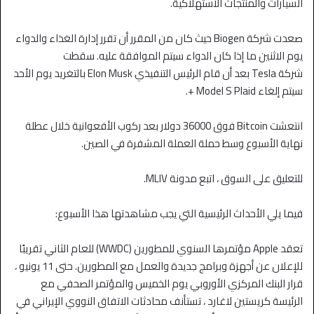
السيارات والمنتجات الاستهلاكية.
صعدت شركة Biogen حيث كان من المقرر أن تقرر إدارة الغذاء والدواء
يوم الاثنين ما إذا كان الدواء سيتم الموافقة عليه. سقطت
شركة Tesla بعد أن قام الرئيس التنفيذي Elon Musk بالتغريد يوم الأحد
سيتم إلغاء Model S Plaid +.
انتعشت Bitcoin فوق 36000 دولار بعد ركوب الأفعوانية خلال عطلة
نهاية الأسبوع وسط حملة العملة المشفرة في الصين.
للتعليق على السوق ، اتبع مدونة MLIV.
فيما يلي الأحداث الرئيسية التي يجب مشاهدتها هذا الأسبوع:
تعقد Apple مؤتمرها السنوي للمطورين (WWDC) للعام الثاني تقريبًا
للإعلان عن أجهزة وبرامج جديدة والعمل مع المطورين. حتى 11 يونيو ،
قرار البنك المركزي الأوروبي يوم الخميس والمؤتمر الصحفي مع
الرئيسة كريستين لاغارد ، تستأنف محادثات الاتفاق النووي الإيراني في