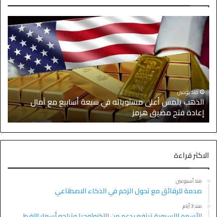
منذ يومين
الذهب يلمس أعلى مستوياته في سبعة أسابيع مع آمال
ا
إعادة فتح مضيق هرمز
ا
الاكثر قراءة
منذ أسبوعين
صدمة للرقائق مع تحول الزخم في الذكاء الاصطناعي
منذ 3 أيام
الأسهم الآسيوية ترتفع بدعم من التكنولوجيا وتراجع أسعار النفط