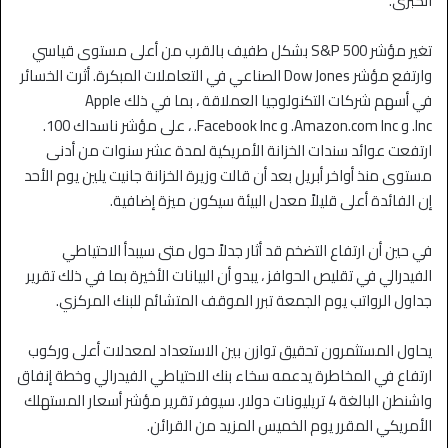
الكبرى.
تغير مؤشر S&P 500 بشكل طفيف بالقرب من أعلى مستوى قياسي
وارتفع مؤشر Dow ​​Jones الصناعي في التعاملات المبكرة. أثرت الخسائر
في أسهم شركات التكنولوجيا العملاقة ، بما في ذلك Apple
Inc. و Amazon.com Inc. و Facebook Inc. ، على مؤشر ناسداك 100.
ارتفعت عوائد سندات الخزانة الأمريكية لمدة عشر سنوات من أدنى
مستوى منذ أواخر أبريل بعد أن قالت وزيرة الخزانة جانيت يلين يوم الأحد
إن الفائدة أعلى قليلاً معدل البيئة سيكون ميزة إضافية.
في حين أن ارتفاع التضخم قد أثار جدلاً حول متى سيبدأ الاحتياطي
الفيدرالي في تقليص الحوافز ، يبدو أن البيانات الأخيرة بما في ذلك تقرير
جداول الرواتب يوم الجمعة تبرر الموقف المتشائم للبنك المركزي.
يحاول المستثمرون تحقيق توازن بين الاستعداد لمعدلات أعلى وركوب
ارتفاع في المخاطرة يدعمه سخاء بنك الاحتياطي الفيدرالي وخطة إنفاق
واشنطن البالغة 4 تريليونات دولار. سيوفر تقرير مؤشر أسعار المستهلك
الأمريكي المقرر يوم الخميس المزيد من القرائن.