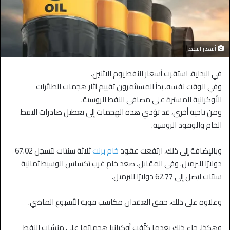
أسعار النفط
في البداية، استقرت أسعار النفط يوم الاثنين.
وفي الوقت نفسه، بدأ المستثمرون تقييم آثار هجمات الطائرات
الأوكرانية المسيّرة على مصافي النفط الروسية.
ومن ناحية أخرى، قد تؤدي هذه الهجمات إلى تعطيل صادرات النفط
الخام والوقود الروسية.
وبالإضافة إلى ذلك، ارتفعت عقود
خام برنت
ثلاثة سنتات لتسجل 67.02
دولارًا للبرميل. وفي المقابل، صعد خام غرب تكساس الوسيط ثمانية
سنتات ليصل إلى 62.77 دولارًا للبرميل.
وعلاوة على ذلك، حقق العقدان مكاسب قوية الأسبوع الماضي.
وهكذا، جاء ذلك بعدما كثّفت أوكرانيا هجماتها على منشآت النفط