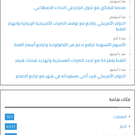
منذ أسبوعين
صدمة للرقائق مع تحول الزخم في الذكاء الاصطناعي
منذ أسبوعين
الدولار الأمريكي يتراجع مع توقف الضربات الأمريكية الإيرانية وانهيار
النفط
منذ 3 أيام
الأسهم الآسيوية ترتفع بدعم من التكنولوجيا وتراجع أسعار النفط
منذ 4 أسابيع
النفط يقفز 4% مع تجدد الضربات العسكرية وتهديد شحنات هرمز
منذ 3 أسابيع
الدولار الأمريكي قرب أدنى مستوياته في شهر مع تراجع التضخم
فئات هامة
العملات
101
اخبار
4٬937