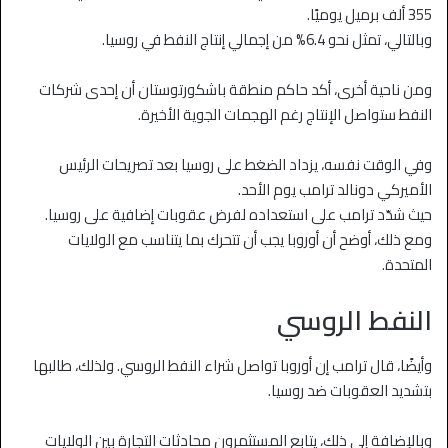
355 ألف برميل يوميًا.
وبالتالي، تمثل نحو 6.4% من إجمالي إنتاج النفط في روسيا.
ومن ناحية أخرى، أكد حاكم منطقة باشكورتوستان أن إحدى شركات
النفط ستواصل الإنتاج رغم الهجمات الجوية الأخيرة.
وفي الوقت نفسه، يزداد الضغط على روسيا بعد تصريحات الرئيس
الأميركي دونالد ترامب يوم الأحد.
حيث شدّد ترامب على استعداده لفرض عقوبات إضافية على روسيا.
ومع ذلك، أوضح أن أوروبا يجب أن تتحرك بما يتناسب مع الولايات
المتحدة.
النفط الروسي
وأيضًا، قال ترامب إن أوروبا تواصل شراء النفط الروسي. ولذلك، طالبها
بتشديد العقوبات ضد روسيا.
وبالإضافة إلى ذلك، يتابع المستثمرون محادثات التجارة بين الولايات