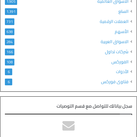
الاسواق العالمية
1٬905
السلع
1٬391
العملات الرقمية
731
الأسهم
638
الاسواق العربية
284
شركات تداول
166
الفوركس
108
الأدوات
6
فتاوى فوركس
6
سجل بياناتك للتواصل مع قسم التوصيات