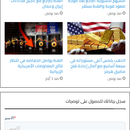
الأسهم الآسيوية تتراجع بعد موجة
النفط يتراجع مع تأجيج محادثات
صعود قوية والنفط يستقر
إيران وعمان
منذ يومين
منذ يومين
الذهب يلمس أعلى مستوياته في
النفط يواصل انخفاضه في انتظار
سبعة أسابيع مع آمال إعادة فتح
نتائج المفاوضات الأمريكية
مضيق هرمز
الإيرانية
منذ يومين
منذ 3 أيام
سجل بياناتك للحصول على توصيات