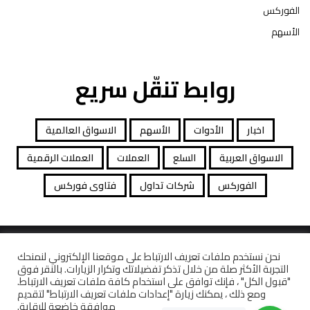
الفوركس
الأسهم
روابط تنقّل سريع
اخبار
الأدوات
الأسهم
الاسواق العالمية
الاسواق العربية
السلع
العملات
العملات الرقمية
الفوركس
شركات تداول
فتاوى فوركس
جميع الحقوق محفوظة توصيات التداول © 2026
نحن نستخدم ملفات تعريف الارتباط على موقعنا الإلكتروني لنمنحك
التجربة الأكثر صلة من خلال تذكر تفضيلاتك وتكرار الزيارات. بالنقر فوق
افصاح المخاطرة
معاملات قانونية
كاشف الشركات
"قبول الكل" ، فإنك توافق على استخدام كافة ملفات تعريف الارتباط.
ومع ذلك ، يمكنك زيارة "إعدادات ملفات تعريف الارتباط" لتقديم
موافقة خاضعة للرقابة.