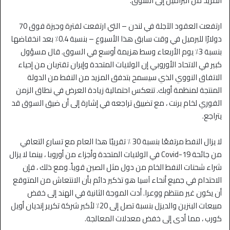
المزيد من البراميل إلى السوق.
ارتفعت العقود الآجلة في لندن – التي ارتفعت لفترة وجيزة فوق 70
دولارًا للبرميل في وقت سابق هذا الأسبوع – بنسبة 0.4٪ بعد انخفاضها
بنسبة 3٪ يوم الأربعاء وسط هزيمة أوسع في السوق. قال مسؤول
كبير في الاتحاد الأوروبي إن الولايات المتحدة وإيران تقتربان من إحياء
الاتفاق النووي الذي سيسمح بتدفق المزيد من النفط من الدولة
المنتجة لمنظمة أوبك. تنعكس احتمالية زيادة العرض في نطاق الزمن
الفوري لخام برنت ، مع تضييق تراجعه في إشارة إلى أن ضيق السوق قد
يتراجع.
لا يزال النفط مرتفعًا بنسبة 30 ٪ تقريبًا هذا العام مع تسارع التعافي
من جائحة Covid-19 في الولايات المتحدة وأجزاء من أوروبا ، بينما لا يزال
شراء شحنات النفط الخام من دول مثل الصين قوياً. ومع ذلك ، فإن
الاحتدام في جميع أنحاء آسيا هو تذكير دائم بأن الانتعاش من المتوقع
أن يكون غير منتظم ووعرا. أدت الموجة الثانية في الهند إلى خفض
مبيعات البنزين والديزل بنسبة تصل إلى 20٪ لأكبر شركة تكرير إنديان أويل
كورب ، مما أدى إلى خفض معدلات المعالجة.