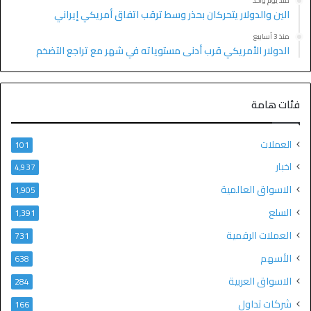
منذ يوم واحد
الين والدولار يتحركان بحذر وسط ترقب اتفاق أمريكي إيراني
منذ 3 أسابيع
الدولار الأمريكي قرب أدنى مستوياته في شهر مع تراجع التضخم
فئات هامة
العملات
101
اخبار
4٬937
الاسواق العالمية
1٬905
السلع
1٬391
العملات الرقمية
731
الأسهم
638
الاسواق العربية
284
شركات تداول
166