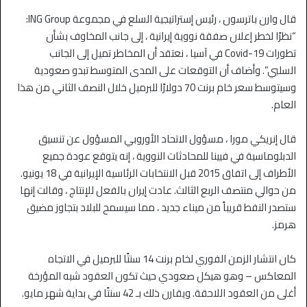
قال وارن باترسون ، رئيس إستراتيجية السلع في مجموعة ING Group:
“نظرًا لخطر إعلان صفقة نووية إيرانية ، إلى جانب المخاوف بشأن
تطورات Covid-19 في آسيا ، نعتقد أن المخاطر تميل إلى الجانب
السلبي”. وأضاف أن التوقعات على المدى المتوسط ​​تبدو صعودية
وسيتوسط سعر خام برنت 70 دولارًا للبرميل خلال النصف الثاني من هذا
العام.
قال إنريكي مورا ، مسؤول الاتحاد الأوروبي المسؤول عن تنسيق
الدبلوماسية في فيينا للمحادثات النووية ، إنه يتوقع عودة جميع
الأطراف إلى اتفاق 2015 قبل الانتخابات الرئاسية الإيرانية في 18 يونيو.
من حوالي منتصف الربع الثالث. عادت إيران بالفعل للإنتاج ، وقالت إنها
ستصدر النفط قريباً من ميناء جديد ، مما سيسمح للبلاد بتجاوز مضيق
هرمز.
كان انتشار الزمن الفوري لخام برنت 14 سنتًا للبرميل في الاتجاه
المعاكس – وهو هيكل صعودي حيث تكون العقود شبه المؤرخة
أغلى من العقود اللاحقة. ويقارن ذلك بـ 42 سنتًا في بداية شهر مايو.