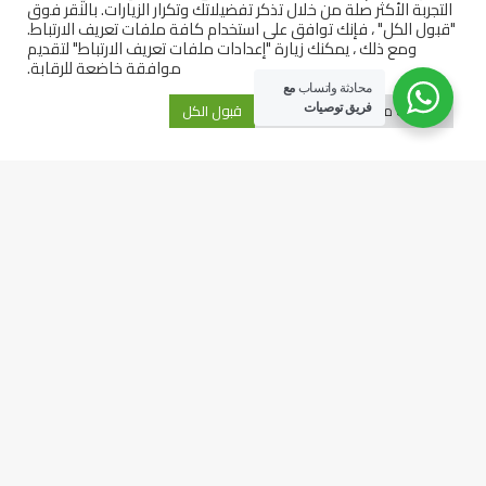
التجربة الأكثر صلة من خلال تذكر تفضيلاتك وتكرار الزيارات. بالنقر فوق
العملات
"قبول الكل" ، فإنك توافق على استخدام كافة ملفات تعريف الارتباط.
ومع ذلك ، يمكنك زيارة "إعدادات ملفات تعريف الارتباط" لتقديم
السلع
موافقة خاضعة للرقابة.
الفوركس
محادثة واتساب
مع
إعدادات ملفات تعريف الارتباط
قبول الكل
فريق توصيات
الأسهم
روابط تنقّل سريع
اخبار
الأدوات
الأسهم
الاسواق العالمية
الاسواق العربية
السلع
العملات
العملات الرقمية
الفوركس
شركات تداول
فتاوى فوركس
جميع الحقوق محفوظة توصيات التداول © 2026