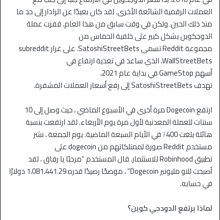
العملات الرقمية الشائعة الأخرى. لقد كان بعيدًا عن الرادار إلى حد ما
منذ ذلك الحين. ولكن في وقت سابق من هذا العام، قفزت عملة
الدوجكوين بشكل كبير على خلفية الحماس من
مجموعة Reddit تسمى SatoshiStreetBets. على غرار subreddit
WallStreetBets، الذي ساعد في تغذية ارتفاع في
أسهم GameStop في بداية عام 2021،
تهدف SatoshiStreetBets إلى رفع أسعار العملات المشفرة.
ارتفع Dogecoin مرة أخرى في الأسبوع الماضي ، حيث وصل إلى 10
سنتات للعملة المعدنية لأول مرة يوم الأربعاء. لقد ارتفعت بنسبة
هائلة بلغت 400٪ في الأيام السبعة الماضية. يوم الجمعة ، نشر
مستخدم Reddit صورة لممتلكاتهم من dogecoin على
تطبيق Robinhood للاستثمار. قال المستخدم “مرحبًا يا رفاق ، لقد
أصبحت للتو مليونير Dogecoin” ، موضحًا رصيدًا قدره 1،081،441.29 دولارًا
في حسابه.
لماذا يرتفع الدودجي كوين؟