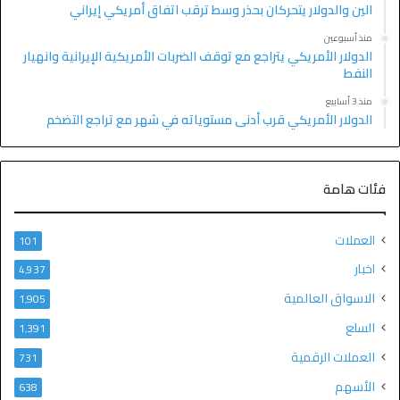
الين والدولار يتحركان بحذر وسط ترقب اتفاق أمريكي إيراني
منذ أسبوعين
الدولار الأمريكي يتراجع مع توقف الضربات الأمريكية الإيرانية وانهيار
النفط
منذ 3 أسابيع
الدولار الأمريكي قرب أدنى مستوياته في شهر مع تراجع التضخم
فئات هامة
العملات
101
اخبار
4٬937
الاسواق العالمية
1٬905
السلع
1٬391
العملات الرقمية
731
الأسهم
638