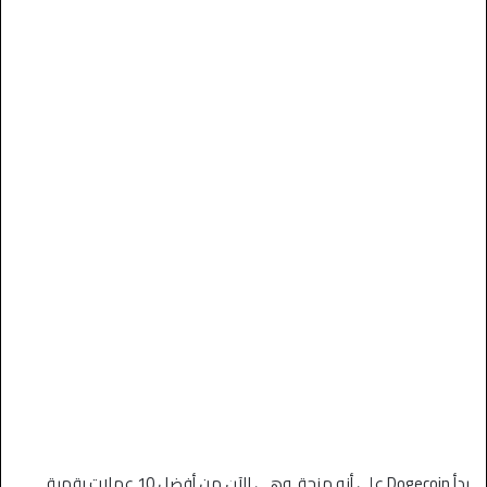
بدأ Dogecoin على أنه مزحة. وهي الآن من أفضل 10 عملات رقمية