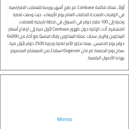
أولاً ، هناك قائمة Coinbase. تم طرح أشهر بورصة للعملات الافتراضية
في الولايات المتحدة للاكتتاب العام يوم الأربعاء ، حيث وصلت لفترة
وجيزة إلى 100 مليار دولار في السوق في لحظة تاريخية للعملات
المشفرة. أدت الإثارة حول ظهور Coinbase لأول مرة إلى ارتفاع أسعار
البيتكوين والإيثر. سجلت عملة البيتكوين رقمًا قياسيًا بلغ أكثر من 64000
دولار يوم الخميس ، بينما تجاوز الأثير لفترة وجيزة 2500 دولار لأول مرة
صباح يوم الجمعة. لم تكن Dogecoin استثناءً من الاهتمام المحموم
بهذه الأصول الرقمية.
Moriss