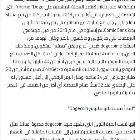
بقيمة 40 مليار دولار. تعتمد العملة المشفرة على meme “Doge”، التي
ارتفعت إلى شعبيتها في أواخر عام 2013. يصور الميم كلبًا من نوع Shiba
Inu جنبًا إلى جنب مع عبارات غير منطقية في نص متعدد الألوان
بخط Comic Sans. تم إنشاؤه في عام 2013 من قبل مهندسي
البرمجيات بيلي ماركوس وجاكسون بالمر، وكان الهدف من
استخدام dogecoin كبديل أسرع ولكن “ممتع” للبيتكوين. ومنذ ذلك
الحين، وجد مجتمعًا متناميًا عبر الإنترنت. والآن، تحديًا لكل الصعاب، تبلغ
القيمة السوقية الإجمالية للدوج كوين أكثر من 40 مليار دولار، وفقًا
لموقع بيانات سوق العملات المشفرة CoinGecko، مضيفةً أكثر من 20
مليار دولار في آخر 24 ساعة. وصل الرمز الرقمي إلى أعلى مستوى له
على الإطلاق عند 32 سنتًا صباح الجمعة، أي أكثر من الضعف في السعر
مقارنة باليوم الماضي.
“لقد أصبحت للتو مليونير
Dogecoin
“
إنها ليست المرة الأولى التي يشهد فيها dogecoin صعودًا هائلاً. مثل
العديد من العملات المشفرة، تميل إلى التقلبات المتقلبة في الأسعار.
في عام 2018، بدأ سعر الدوجكوين في الارتفاع جنبًا إلى جنب مع