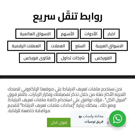
روابط تنقّل سريع
اخبار
الأدوات
الأسهم
الاسواق العالمية
الاسواق العربية
السلع
العملات
العملات الرقمية
الفوركس
شركات تداول
فتاوى فوركس
جميع الحقوق محفوظة توصيات التداول © 2026
نحن نستخدم ملفات تعريف الارتباط على موقعنا الإلكتروني لنمنحك
التجربة الأكثر صلة من خلال تذكر تفضيلاتك وتكرار الزيارات. بالنقر فوق
افصاح المخاطرة
معاملات قانونية
كاشف الشركات
"قبول الكل" ، فإنك توافق على استخدام كافة ملفات تعريف الارتباط.
ومع ذلك ، يمكنك زيارة "إعدادات ملفات تعريف الارتباط" لتقديم
موافقة خاضعة للرقابة.
محادثة واتساب
مع
إعدادات ملفات تعريف الارتباط
قبول الكل
فريق توصيات