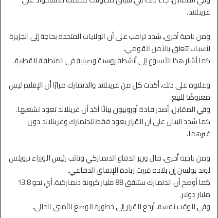
غرينلاند.
ومن ناحية أخرى، شدد ترامب على أن الولايات المتحدة بحاجة إلى الجزيرة
لأسباب تتعلق بالأمن القومي.
كما أشار هذا الأسبوع إلى أنشطة روسية وصينية في المنطقة القطبية.
وعلاوة على ذلك، أكدت كل من غرينلاند والدنمارك مرارًا أن الإقليم ليس
معروضًا للبيع.
وفي المقابل، أصدر قادة أوروبيون بيانًا أكد أن غرينلاند تعود لشعبها.
كما شدد البيان على أن القرار يعود فقط للدنمارك وغرينلاند دون
غيرهما.
ومن ناحية أخرى، قال وزير الدفاع الدنماركي ونائب رئيس الوزراء ترويلس
لوند بولسن إن بلاده قررت زيادة الإنفاق الدفاعي.
كما أوضح أن الدنمارك ستنفق 88 مليار كرونة دنماركية، أي نحو 13.8
مليار دولار.
وفي الوقت نفسه، أرجع القرار إلى خطورة الوضع الأمني الحالي.