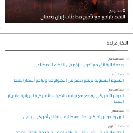
ا
منذ يومين
النفط يتراجع مع تأجيج محادثات إيران وعمان
إ
الاكثر قراءة
منذ أسبوعين
صدمة للرقائق مع تحول الزخم في الذكاء الاصطناعي
منذ 3 أيام
الأسهم الآسيوية ترتفع بدعم من التكنولوجيا وتراجع أسعار النفط
منذ أسبوعين
الدولار الأمريكي يتراجع مع توقف الضربات الأمريكية الإيرانية وانهيار
النفط
منذ يومين
الين والدولار يتحركان بحذر وسط ترقب اتفاق أمريكي إيراني
منذ 3 أسابيع
الدولار الأمريكي قرب أدنى مستوياته في شهر مع تراجع التضخم