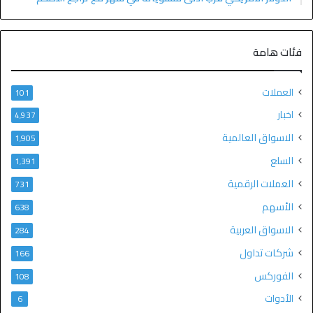
فئات هامة
العملات
101
اخبار
4٬937
الاسواق العالمية
1٬905
السلع
1٬391
العملات الرقمية
731
الأسهم
638
الاسواق العربية
284
شركات تداول
166
الفوركس
108
الأدوات
6