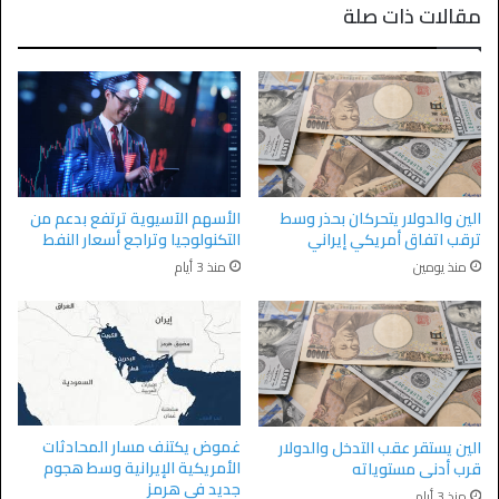
مقالات ذات صلة
الأسهم الآسيوية ترتفع بدعم من
الين والدولار يتحركان بحذر وسط
التكنولوجيا وتراجع أسعار النفط
ترقب اتفاق أمريكي إيراني
منذ 3 أيام
منذ يومين
غموض يكتنف مسار المحادثات
الين يستقر عقب التدخل والدولار
الأمريكية الإيرانية وسط هجوم
قرب أدنى مستوياته
جديد في هرمز
منذ 3 أيام