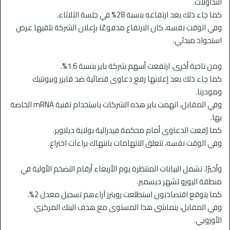
التداولات.
كما جاء ذلك بعد ارتفاعه بنسبة 28% في جلسة الثلاثاء.
وفي الوقت نفسه، كان الارتفاع مدفوعًا بإعلان الشركة تلقيها عرض
استحواذ مبدئي.
ومن ناحية أخرى، ارتفعت أسهم شركة باير بنسبة 1.6%.
كما جاء ذلك بعد إعلانها رفع دعاوى قضائية ضد فايزر وبيونتيك
ومودرنا.
وفي المقابل، اتهمت باير هذه الشركات باستخدام تقنية mRNA الخاصة
بها.
كما رُفعت الدعاوى أمام محكمة فيدرالية بولاية ديلاوير.
وفي الوقت نفسه، تتعلق الاتهامات بانتهاك براءات اختراع.
وأخيرًا، تشمل البيانات المنتظرة يوم الأربعاء أرقام التضخم الأولية في
منطقة اليورو لشهر ديسمبر.
كما يتوقع اقتصاديون استطلعت رويترز آراءهم تسجيل معدل 2%.
وفي المقابل، يتماشى هذا المستوى مع هدف البنك المركزي
الأوروبي.