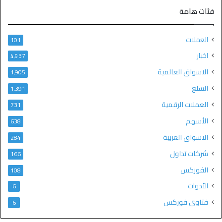
فئات هامة
العملات
101
اخبار
4٬937
الاسواق العالمية
1٬905
السلع
1٬391
العملات الرقمية
731
الأسهم
638
الاسواق العربية
284
شركات تداول
166
الفوركس
108
الأدوات
6
فتاوى فوركس
6