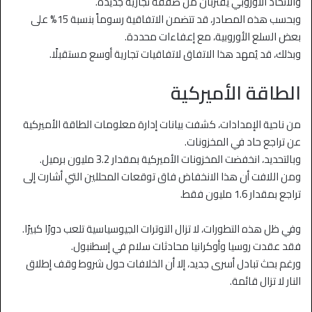
والاتحاد الأوروبي يقتربان من صفقة تجارية جديدة.
وبحسب هذه المصادر، قد تتضمن الاتفاقية رسوماً بنسبة 15% على
بعض السلع الأوروبية، مع إعفاءات محددة.
وبذلك، قد يُمهد هذا الاتفاق لاتفاقيات تجارية أوسع مستقبلًا.
الطاقة الأميركية
من ناحية الإمدادات، كشفت بيانات إدارة معلومات الطاقة الأميركية
عن تراجع حاد في المخزونات.
وبالتحديد، انخفضت المخزونات الأميركية بمقدار 3.2 مليون برميل.
ومن اللافت أن هذا الانخفاض فاق توقعات المحللين التي أشارت إلى
تراجع بمقدار 1.6 مليون فقط.
وفي ظل هذه التطورات، لا تزال التوترات الجيوسياسية تلعب دورًا كبيرًا.
فقد عقدت روسيا وأوكرانيا محادثات سلام في إسطنبول.
ورغم بحث تبادل أسرى جديد، إلا أن الخلافات حول شروط وقف إطلاق
النار لا تزال قائمة.