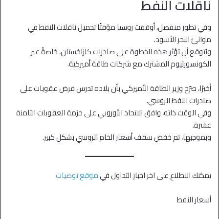
ناقلات النفط
وفي تطور منفصل، أوقفت روسيا مؤقتًا تحميل ناقلات النفط في
موانئ البحر الأسود.
ويُتوقع أن تؤثر هذه الخطوة على صادرات كازاخستان، خاصةً عبر
الكونسورتيوم المشترك مع شركات طاقة أميركية.
أخيرًا، صرّح وزير الطاقة الأميركي بأن بلاده تدرس فرض عقوبات على
صادرات النفط الروسي.
وفي الوقت ذاته، وافق الاتحاد الأوروبي على حزمة العقوبات الثامنة
عشرة.
وبموجبها، تم خفض سقف أسعار الخام الروسي بشكل كبير.
يمكنك الاطلاع على اخر اخبار التداول في
موقع توصيات
أسعار النفط