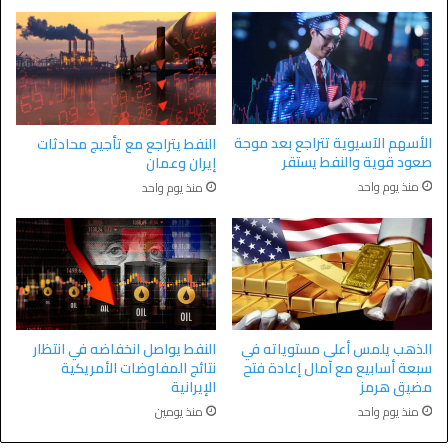
الأسهم الآسيوية تتراجع بعد موجة
النفط يتراجع مع تأجيج محادثات
صعود قوية والنفط يستقر
إيران وعمان
منذ يوم واحد
منذ يوم واحد
الذهب يلمس أعلى مستوياته في
النفط يواصل انخفاضه في انتظار
سبعة أسابيع مع آمال إعادة فتح
نتائج المفاوضات الأمريكية
مضيق هرمز
الإيرانية
منذ يوم واحد
منذ يومين