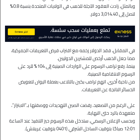
وبالمثل، زادت العقود الآجلة للذهب في الولايات المتحدة بنسبة 0.8%
لتصل إلى 3,014.40 دولار.
في المقابل، فقد الدولار زخمه مع اقتراب فرض التعريفات الجمركية،
مما جعل الذهب أرخص للمشترين الدوليين.
بينما، رفع ترامب الرسوم على الواردات الصينية إلى 104% للرد على
الرسوم الانتقامية الصينية.
من ناحية أخرى، اتهم ترامب بكين بالتلاعب بعملة اليوان لتعويض
الخسائر الناتجة عن التعريفات.
على الرغم من التصعيد، رفضت الصين التهديدات ووصفتها بـ”الابتزاز”،
متعهدة بالرد حتى النهاية.
وبحسب الإعلان الرسمي، ستدخل هذه الرسوم حيز التنفيذ عند الساعة
12:01 صباحًا بتوقيت الساحل الشرقي (0401 بتوقيت غرينتش).