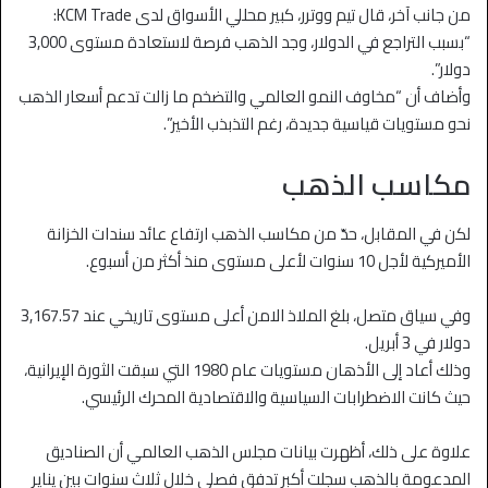
من جانب آخر، قال تيم ووترر، كبير محللي الأسواق لدى KCM Trade:
“بسبب التراجع في الدولار، وجد الذهب فرصة لاستعادة مستوى 3,000
دولار”.
وأضاف أن “مخاوف النمو العالمي والتضخم ما زالت تدعم أسعار الذهب
نحو مستويات قياسية جديدة، رغم التذبذب الأخير”.
مكاسب الذهب
لكن في المقابل، حدّ من مكاسب الذهب ارتفاع عائد سندات الخزانة
الأميركية لأجل 10 سنوات لأعلى مستوى منذ أكثر من أسبوع.
وفي سياق متصل، بلغ الملاذ الامن أعلى مستوى تاريخي عند 3,167.57
دولار في 3 أبريل.
وذلك أعاد إلى الأذهان مستويات عام 1980 التي سبقت الثورة الإيرانية،
حيث كانت الاضطرابات السياسية والاقتصادية المحرك الرئيسي.
علاوة على ذلك، أظهرت بيانات مجلس الذهب العالمي أن الصناديق
المدعومة بالذهب سجلت أكبر تدفق فصلي خلال ثلاث سنوات بين يناير