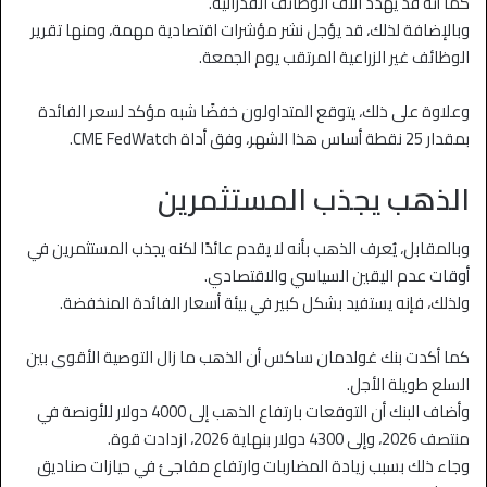
كما أنه قد يهدد آلاف الوظائف الفدرالية.
وبالإضافة لذلك، قد يؤجل نشر مؤشرات اقتصادية مهمة، ومنها تقرير
الوظائف غير الزراعية المرتقب يوم الجمعة.
وعلاوة على ذلك، يتوقع المتداولون خفضًا شبه مؤكد لسعر الفائدة
بمقدار 25 نقطة أساس هذا الشهر، وفق أداة CME FedWatch.
الذهب يجذب المستثمرين
وبالمقابل، يُعرف الذهب بأنه لا يقدم عائدًا لكنه يجذب المستثمرين في
أوقات عدم اليقين السياسي والاقتصادي.
ولذلك، فإنه يستفيد بشكل كبير في بيئة أسعار الفائدة المنخفضة.
كما أكدت بنك غولدمان ساكس أن الذهب ما زال التوصية الأقوى بين
السلع طويلة الأجل.
وأضاف البنك أن التوقعات بارتفاع الذهب إلى 4000 دولار للأونصة في
منتصف 2026، وإلى 4300 دولار بنهاية 2026، ازدادت قوة.
وجاء ذلك بسبب زيادة المضاربات وارتفاع مفاجئ في حيازات صناديق