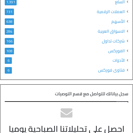
السلع
1٬391
العملات الرقمية
731
الأسهم
638
الاسواق العربية
284
شركات تداول
166
الفوركس
108
الأدوات
6
فتاوى فوركس
6
سجل بياناتك للتواصل مع قسم التوصيات
احصل على تحليلاتنا الصباحية يوميا