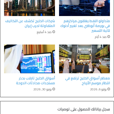
متداولو النفط يغلقون مراكزهم
شركات الخليج تكشف عن التكاليف
في بورصة أبوظبي بعد تغيير أدنوك
المتفاوتة لحرب إيران
لآلية التسعير
منذ 4 أسابيع
منذ 4 أيام
معظم أسواق الخليج ترتفع في
أسواق الخليج تترقب بحذر
انتظار موسم الأرباح
مستجدات محادثات الدوحة
يوليو 6, 2026
يونيو 30, 2026
سجل بياناتك للحصول على توصيات