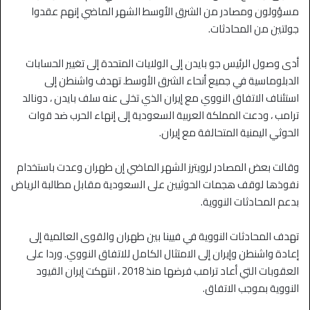
مسؤولون ومصادر من الشرق الأوسط الشهر الماضي إنهم عقدوا
جولتين من المحادثات.
أدى وصول الرئيس جو بايدن إلى الولايات المتحدة إلى تغيير الحسابات
الدبلوماسية في جميع أنحاء الشرق الأوسط. تهدف واشنطن إلى
استئناف الاتفاق النووي مع إيران الذي تخلى عنه سلف بايدن ، دونالد
ترامب ، ودعت المملكة العربية السعودية إلى إنهاء الحرب ضد قوات
الحوثي اليمنية المتحالفة مع إيران.
وقالت بعض المصادر لرويترز الشهر الماضي إن طهران وعدت باستخدام
نفوذها لوقف هجمات الحوثيين على السعودية مقابل مطالبة الرياض
بدعم المحادثات النووية.
تهدف المحادثات النووية في فيينا بين طهران والقوى العالمية إلى
إعادة واشنطن وإيران إلى الامتثال الكامل للاتفاق النووي. وردا على
العقوبات التي أعاد ترامب فرضها منذ 2018 ، انتهكت إيران القيود
النووية بموجب الاتفاق.