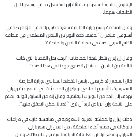
الإقليمي اللدود السعودية ، قائلة إنها ستفعل ما في وسعها لحل
الخلافات بينهما.
وقال المتحدث باسم وزارة الخارجية سعيد خطيب زاده في مؤتمر صحفي
أسبوعي متلفز إن “تخفيف حدة التوتر بين البلدين المسلمين في منطقة
الخليج العربي يصب في مصلحة البلدين والمنطقة”.
وقال إن إيران تنتظر نتيجة المحادثات: “نرحب بحل القضايا التي كانت
قائمة بين البلدين … سنبذل قصارى جهدنا في هذا الصدد”.
قال السفير رائد كريملي ، رئيس التخطيط السياسي بوزارة الخارجية
السعودية ، الأسبوع الماضي لرويترز إن المحادثات بين السعودية وإيران
تهدف إلى الحد من التوترات الإقليمية. وقال إنه من السابق لأوانه الحكم
على النتيجة وإن الرياض تريد أن ترى “أفعالاً يمكن التحقق منها”.
دخلت إيران والمملكة العربية السعودية في منافسة دارت في صراعات
بالوكالة في جميع أنحاء المنطقة ، من اليمن إلى سوريا إلى
العراق. وقطع البلدان العلاقات الدبلوماسية في عام 2016. وقال