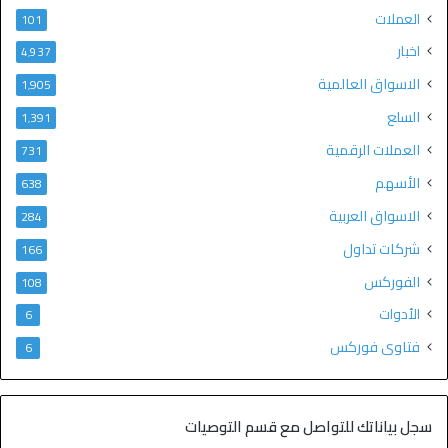
العملات
101
اخبار
4٬937
الاسواق العالمية
1٬905
السلع
1٬391
العملات الرقمية
731
الأسهم
638
الاسواق العربية
284
شركات تداول
166
الفوركس
108
الأدوات
6
فتاوى فوركس
6
سجل بياناتك للتواصل مع قسم التوصيات