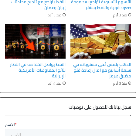
الأسهم الآسيوية تتراجع بعد موجة
النفط يتراجع مع تأجيج محادثات
صعود قوية والنفط يستقر
إيران وعمان
منذ 3 أيام
منذ 3 أيام
الذهب يلمس أعلى مستوياته في
النفط يواصل انخفاضه في انتظار
سبعة أسابيع مع آمال إعادة فتح
نتائج المفاوضات الأمريكية
مضيق هرمز
الإيرانية
منذ 3 أيام
منذ 4 أيام
سجل بياناتك للحصول على توصيات