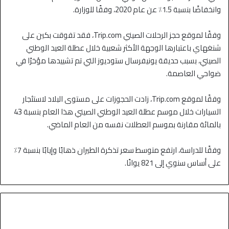
وانخفاضًا بنسبة 1.5٪ عن عام 2020، وفقًا للوزارة.
وفقًا لموقع حجز الرحلات الصيني Trip.com، فقد تفوقت بكين على
شنغهاي باعتبارها الوجهة الأكثر شعبية خلال عطلة العيد الوطني
الصيني، بسبب حديقة يونيفرسال ستوديوز التي تم تشييدها مؤخرًا في
ضواحي العاصمة.
وفقًا لموقع Trip.com، زادت الحجوزات على مستوى البلاد لاستئجار
السيارات خلال موسم عطلة العيد الوطني الصيني هذا العام بنسبة 43
بالمائة مقارنة بموسم العطلات نفسه من العام الماضي.
وفقًا للدراسة، ارتفع متوسط ​​سعر تذكرة الطيران ذهابًا وإيابًا بنسبة 7٪
على أساس سنوي إلى 821 يوانًا.