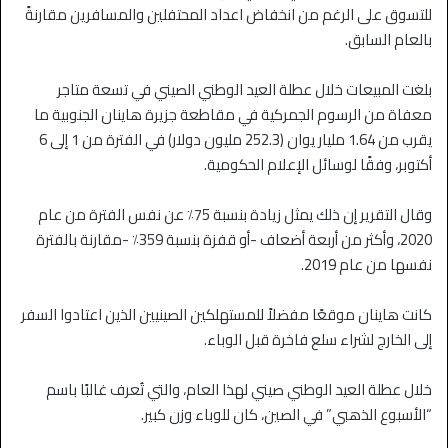
للتسوق على الرغم من انخفاض اعداد المحتفلين والمسافرين مقارنةً
بالعام السابق.
بلغت المبيعات خلال عطلة العيد الوطني الصيني في تسعة متاجر
معفاة من الرسوم الجمركية في مقاطعة جزيرة هاينان الجنوبية ما
يقرب من 1.64 مليار يوان (252.3 مليون دولار) في الفترة من 1 إلى 6
أكتوبر، وفقًا لوسائل الإعلام الحكومية.
وقال التقرير إن ذلك يمثل زيادة بنسبة 75٪ عن نفس الفترة من عام
2020، وأكثر من أربعة أضعاف -أو قفزة بنسبة 359٪ -مقارنة بالفترة
نفسها من عام 2019.
كانت هاينان موقعًا مفضلاً للمستهلكين الصينيين الذين اعتادوا السفر
إلى الخارج لشراء سلع فاخرة قبل الوباء.
خلال عطلة العيد الوطني صيني لهذا العام، والتي تُعرف غالبًا باسم
“الأسبوع الذهبي” في الصين، كان للوباء وزن كبير.