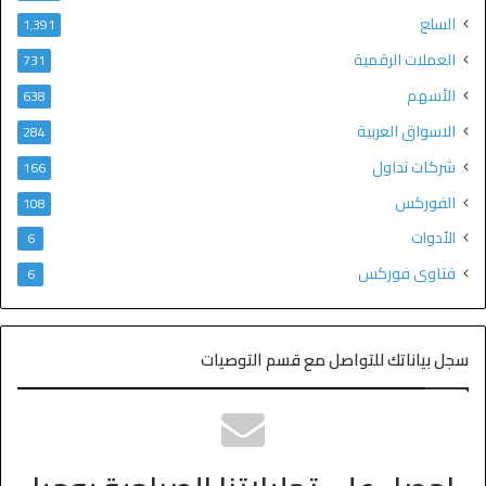
السلع
1٬391
العملات الرقمية
731
الأسهم
638
الاسواق العربية
284
شركات تداول
166
الفوركس
108
الأدوات
6
فتاوى فوركس
6
سجل بياناتك للتواصل مع قسم التوصيات