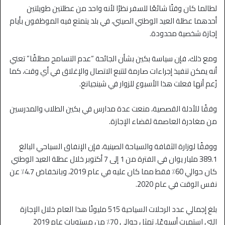
لطالما كان وقتًا شائعًا للسفر نظرًا لأنه واحد من عطلتين طويلتين
أحدهما عطلة العيد الوطني الصيني، في بلد يتمتع فيه الموظفون بأيام
إجازة شخصية محدودة.
ومع ذلك، فإن سياسة بكين بشأن الجائحة “عدم التسامح مطلقًا” تعني
أنه يمكن تنفيذ إجراءات صارمة لتتبع الاتصال والإغلاق في أي وقت، كما
زُعم أنها فعلت هذا الأسبوع للزوار في شينجيانغ.
وفقًا للأدلة القصصية، منعت عدة مدارس في بكين الطلاب والمدرسين
من مغادرة العاصمة لقضاء الإجازة.
ووفقًا لوزارة الثقافة والسياحة الصينية، فإن الإنفاق السياحي البالغ
389.1 مليار يوان في الفترة من 1 إلى 7 أكتوبر خلال عطلة العيد الوطني
كان حوالي 60٪ فقط مما كان عليه في عام 2019، وبانخفاض 4.7٪ عن
نفس الوقت في عام 2020.
بلغ إجمالي عدد الرحلات السياحية 515 مليونًا هذا العام خلال الإجازة
التي استمرت أسبوعًا، تمثل حوالي 70٪ من مستويات عام 2019