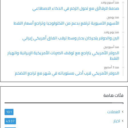
منذ أسبوع واحد
صدمة للرقائق مع تحول الزخم في الذكاء الاصطناعي
منذ يومين
الأسهم الآسيوية ترتفع بدعم من التكنولوجيا وتراجع أسعار النفط
منذ يوم واحد
الين والدولار يتحركان بحذر وسط ترقب اتفاق أمريكي إيراني
منذ أسبوعين
الدولار الأمريكي يتراجع مع توقف الضربات الأمريكية الإيرانية وانهيار
النفط
منذ 3 أسابيع
الدولار الأمريكي قرب أدنى مستوياته في شهر مع تراجع التضخم
فئات هامة
العملات
101
اخبار
4٬937