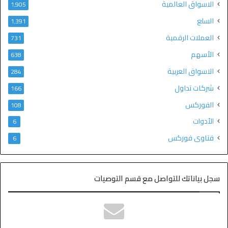
الاسواق العالمية
1٬905
السلع
1٬391
العملات الرقمية
731
الأسهم
638
الاسواق العربية
284
شركات تداول
166
الفوركس
108
الأدوات
6
فتاوى فوركس
6
سجل بياناتك للتواصل مع قسم التوصيات