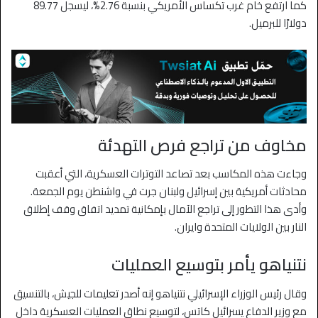
كما ارتفع خام غرب تكساس الأمريكي بنسبة 2.76%، ليسجل 89.77
دولارًا للبرميل.
مخاوف من تراجع فرص التهدئة
وجاءت هذه المكاسب بعد تصاعد التوترات العسكرية، التي أعقبت
محادثات أمريكية بين إسرائيل ولبنان جرت في واشنطن يوم الجمعة.
وأدى هذا التطور إلى تراجع الآمال بإمكانية تمديد اتفاق وقف إطلاق
النار بين الولايات المتحدة وايران.
نتنياهو يأمر بتوسيع العمليات
وقال رئيس الوزراء الإسرائيلي نتنياهو إنه أصدر تعليمات للجيش، بالتنسيق
مع وزير الدفاع يسرائيل كاتس، لتوسيع نطاق العمليات العسكرية داخل