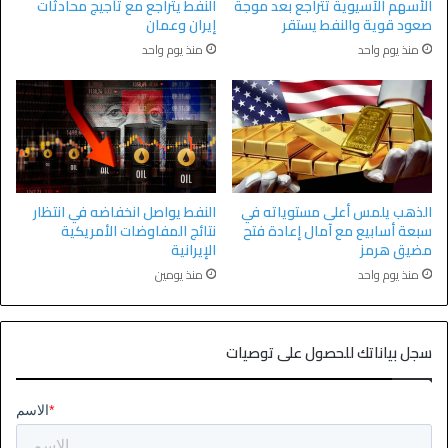
الأسهم الآسيوية تتراجع بعد موجة
النفط يتراجع مع تأجيج محادثات
صعود قوية والنفط يستقر
إيران وعمان
منذ يوم واحد
منذ يوم واحد
الذهب يلمس أعلى مستوياته في
النفط يواصل انخفاضه في انتظار
سبعة أسابيع مع آمال إعادة فتح
نتائج المفاوضات الأمريكية
مضيق هرمز
الإيرانية
منذ يوم واحد
منذ يومين
سجل بياناتك للحصول على توصيات