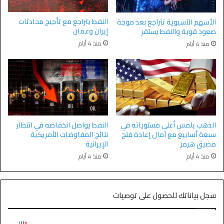
النفط يتراجع مع تأجيج محادثات
الأسهم الآسيوية تتراجع بعد موجة
إيران وعمان
صعود قوية والنفط يستقر
منذ 4 أيام
منذ 4 أيام
الذهب يلمس أعلى مستوياته في
النفط يواصل انخفاضه في انتظار
سبعة أسابيع مع آمال إعادة فتح
نتائج المفاوضات الأمريكية
مضيق هرمز
الإيرانية
منذ 4 أيام
منذ 4 أيام
سجل بياناتك للحصول على توصيات