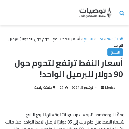
الرئيسية
»
اخبار
»
السلع
»
أسعار النفط ترتفع لتحوم حول 90 دولارً للبرميل
الواحد!
السلع
أسعار النفط ترتفع لتحوم حول
90 دولارً للبرميل الواحد!
Moriss
نوفمبر 5, 2021
27
دقيقة واحدة
وفقًا لـ Bloomberg، رفعت Citigroup توقعاتها للربع الرابع
لأسعار النفط مثل خام برنت إلى 85 دولارًا لبرميل النفط الواحد، حيث قالت