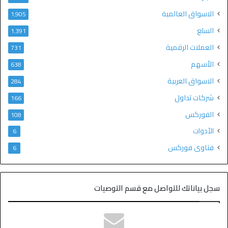
الاسواق العالمية
1٬905
السلع
1٬391
العملات الرقمية
731
الأسهم
638
الاسواق العربية
284
شركات تداول
166
الفوركس
108
الأدوات
6
فتاوى فوركس
6
سجل بياناتك للتواصل مع قسم التوصيات