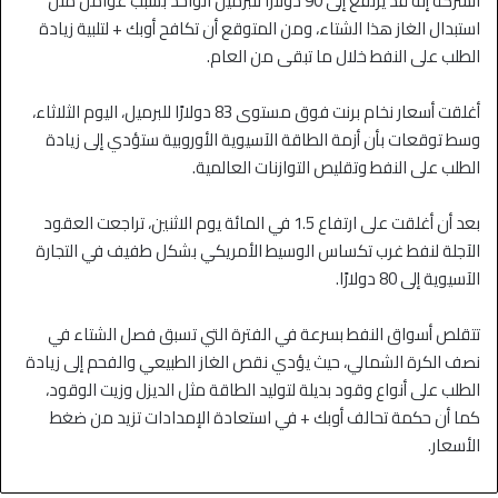
الشركة إنه قد يرتفع إلى 90 دولارًا للبرميل الواحد بسبب عوامل مثل
استبدال الغاز هذا الشتاء، ومن المتوقع أن تكافح أوبك + لتلبية زيادة
الطلب على النفط خلال ما تبقى من العام.
أغلقت أسعار نخام برنت فوق مستوى 83 دولارًا للبرميل، اليوم الثلاثاء،
وسط توقعات بأن أزمة الطاقة الآسيوية الأوروبية ستؤدي إلى زيادة
الطلب على النفط وتقليص التوازنات العالمية.
بعد أن أغلقت على ارتفاع 1.5 في المائة يوم الاثنين، تراجعت العقود
الآجلة لنفط غرب تكساس الوسيط الأمريكي بشكل طفيف في التجارة
الآسيوية إلى 80 دولارًا.
تتقلص أسواق النفط بسرعة في الفترة التي تسبق فصل الشتاء في
نصف الكرة الشمالي، حيث يؤدي نقص الغاز الطبيعي والفحم إلى زيادة
الطلب على أنواع وقود بديلة لتوليد الطاقة مثل الديزل وزيت الوقود،
كما أن حكمة تحالف أوبك + في استعادة الإمدادات تزيد من ضغط
الأسعار.