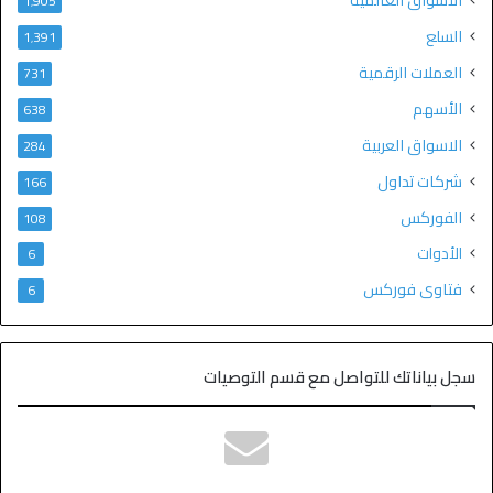
1٬905
السلع
1٬391
العملات الرقمية
731
الأسهم
638
الاسواق العربية
284
شركات تداول
166
الفوركس
108
الأدوات
6
فتاوى فوركس
6
سجل بياناتك للتواصل مع قسم التوصيات