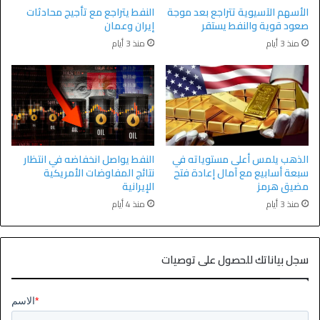
الأسهم الآسيوية تتراجع بعد موجة
النفط يتراجع مع تأجيج محادثات
صعود قوية والنفط يستقر
إيران وعمان
منذ 3 أيام
منذ 3 أيام
الذهب يلمس أعلى مستوياته في
النفط يواصل انخفاضه في انتظار
سبعة أسابيع مع آمال إعادة فتح
نتائج المفاوضات الأمريكية
مضيق هرمز
الإيرانية
منذ 3 أيام
منذ 4 أيام
سجل بياناتك للحصول على توصيات