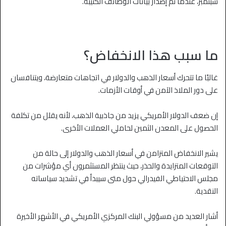
سبتمبر، عندما تم إصدار بيانات الوظائف الكئيبة.
ما سبب هذا الانخفاض؟
غالبًا ما تتحرك أسعار الذهب والدولار في اتجاهات متعارضة، ويتنافسان
على دور الملاذ الآمن في أوقات الأزمات.
إن ضعف الدولار الأمريكي يزيد من جاذبية الذهب، لأنه يقلل من تكلفة
الحصول على المعدن الثمين لحاملي العملات الأخرى.
يشير الانخفاض المتزامن في أسعار الذهب والدولار إلى حالة من
التوقعات المتزايدة والحذر، حيث ينتظر المستثمرون أي مؤشرات من
مجلس الاحتياطي الفيدرالي حول متى سيبدأ في تشديد سياساته
النقدية.
أشار العديد من مسؤولي البنك المركزي الأمريكي في الأشهر الأخيرة